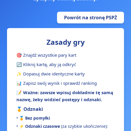
Powrót na stronę PSPŻ
Zasady gry
🎯 Znajdź wszystkie pary kart
🔄 Kliknij kartę, aby ją odkryć
✨ Dopasuj dwie identyczne karty
📊 Zapisz swój wynik i sprawdź ranking
📝 Ważne: zawsze wpisuj
dokładnie tę samą
nazwę
, żeby widzieć postępy i odznaki.
🏅 Odznaki
• 🏅
Bez pomyłki
• ⚡
Odznaki czasowe
(za szybkie ukończenie):