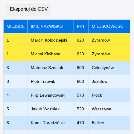
Eksportuj do CSV
MIEJSCE
IMIĘ NAZWISKO
PKT.
MIEJSCOWOŚĆ
1
Marcin Kołodziejski
620
Żyrardów
1
Michał Kiełbasa
620
Żyrardów
3
Mateusz Szostak
600
Celestynów
3
Piotr Trzewik
600
Józefów
4
Filip Lewandowski
570
Płock
5
Jakub Woźniak
520
Warszawa
6
Kamil Dorodziński
470
Bielice