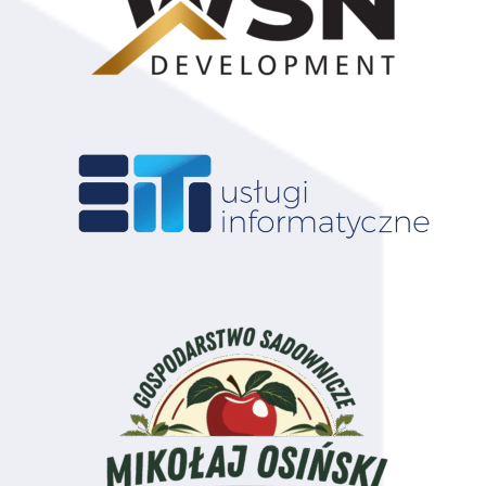
54
Damian Dąbkowski
130
Lublin
55
Mateusz Furtak
130
Puławy
56
Łukasz Grzyb
130
Radom
57
Patryk Płatos
130
Radom
58
Adam Kobyłecki
120
Płock
59
Kacper Bobrowski
120
Płock
60
Patryk Lesisz
120
Milanówek
61
Kacper Stoiński
120
Milanówek
62
Jan Marat
120
Skierniewice
63
Michał Kędzior
120
Skierniewice