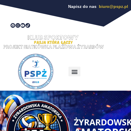
Napisz do nas
biuro@pspz.pl