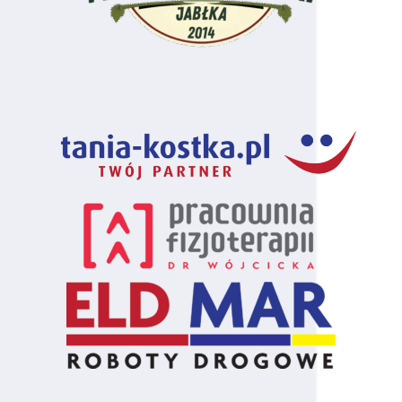
64
Aleksander Sordyl
110
Olsztyn
65
Jakub Trzciński
100
Warszawa
66
Sebastian
100
Suwałki
Augustynowicz
67
Łukasz Szypryt
90
Płock
68
Tymon Olejnik
90
Grodzisk Maz.
69
Bartosz Tadzik
90
Grodzisk Maz.
70
Tomasz Sikora
90
Milanówek
71
Kamil Sandomierski
90
Grodzisk Maz.
72
Jakub Kaczmarek
90
Grodzisk Maz.