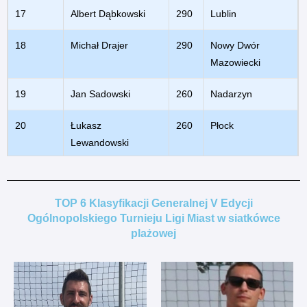
17
Albert Dąbkowski
290
Lublin
18
Michał Drajer
290
Nowy Dwór
Mazowiecki
19
Jan Sadowski
260
Nadarzyn
20
Łukasz
260
Płock
Lewandowski
21
Kacper Wiśniewski
250
Nasielsk
TOP 6 Klasyfikacji Generalnej V Edycji
22
Bartłomiej Koryciński
250
Radom
Ogólnopolskiego Turnieju Ligi Miast w siatkówce
plażowej
23
Paweł Nowak
250
Warszawa
24
Paweł Makosz
250
Warszawa
25
Filip Szewczyk
250
Warszawa