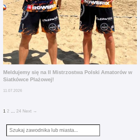
Meldujemy się na II Mistrzostwa Polski Amatorów w
Siatkówce Plażowej!
11.07.2026
1
2
…
24
Next →