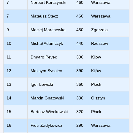
7
Norbert Korczyński
460
Warszawa
7
Mateusz Stecz
460
Warszawa
9
Maciej Marchewka
450
Zgorzała
10
Michał Adamczyk
440
Rzeszów
11
Dmytro Pevec
390
Kijów
12
Maksym Sysoiev
390
Kijów
13
Igor Lewicki
360
Płock
14
Marcin Gnatowski
330
Olsztyn
15
Bartosz Więckowski
320
Płock
16
Piotr Zadykowicz
290
Warszawa