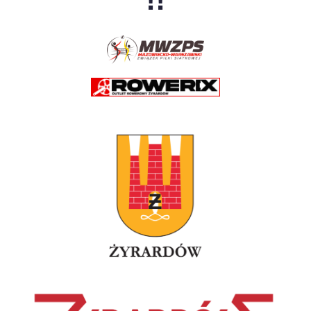
35
Krzysztof Bieniek
180
Nadarzyn
36
Jakub Tuszyński
170
Konstancin
37
Przemysław Kuc
170
Warszawa
38
Jakub Siwic
170
Warszawa
39
Bartosz Stępień
170
Warszawa
40
Krzysztof Stępień
170
Warszawa
41
Mateusz Zarudzki
170
Zamość
42
Dawid Strzyżewski
170
Ząbki
43
Mateusz Czerwiński
170
Międzyborów
44
Przemysław
170
Milanówek