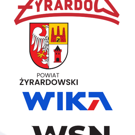
Głowacz
45
Sebastian Lisicki
160
Sierpc
46
Mateusz Włodarczyk
160
Warszawa
47
Marcin Sawicki
160
Brzeziny
48
Piotr Włodarczyk
160
Głowno
49
Bartłomiej Gala
160
Sochaczew
50
Mikołaj Waśkowski
160
Łódź
51
Mateusz Skoneczny
160
Łódź
52
Adam Chrobot
150
Łódź
53
Michał Dąbrowski
150
Piaseczno