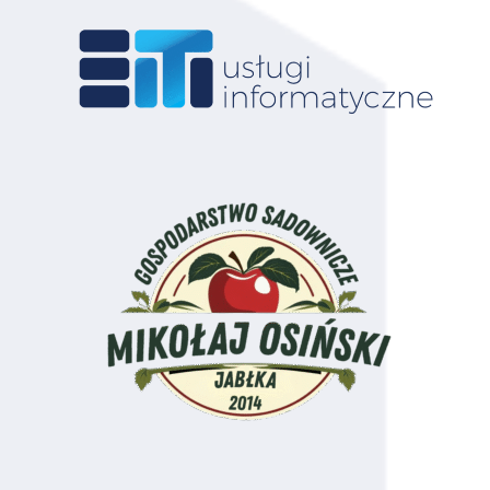
65
Mateusz Zarudzki
140
Zamość
66
Marcin Gnatowski
130
Warszawa
67
Michał Drajer
130
Nowy Dwór
Mazowiecki
68
Paweł Burczak
130
Warszawa
69
Konrad Brzeziński
120
Skierniewice
70
Krzysztof Ryś
120
Skierniewice
71
Jakub Marat
120
Skierniewice
72
Marcel Woźniak
120
Skierniewice
73
Mateusz Fydrych
120
Skierniewice