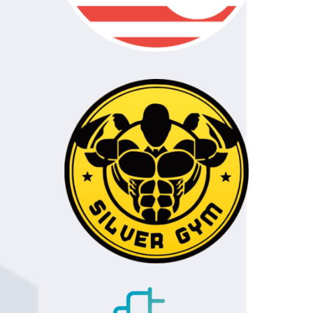
91
Paweł Zackiewicz
110
Warszawa
92
Tomasz Lis
110
Wrocław
93
Krzysztof
110
Warszawa
Szubarczyk
94
Bartosz Kujawski
110
Nowy Dwór
Mazowiecki
95
Kacper Nowakowski
100
Brzoza
96
Łukasz Nalej
100
Brzoza
97
Eligiusz Gala
100
Sochaczew
98
Bartłomiej Gala
100
Sochaczew
99
Piotr Kołtuński
90
Bydgoszcz