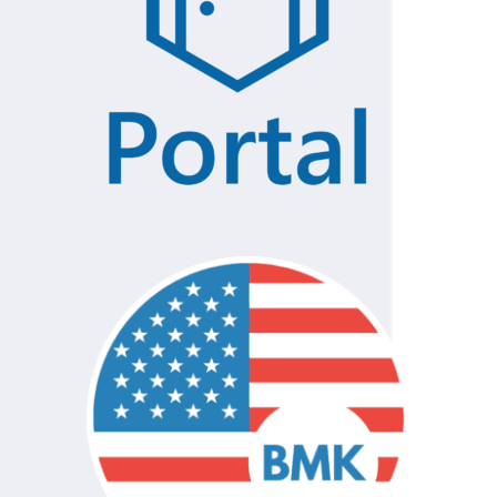
83
Łukasz Tejchman
120
Tomaszów
Mazowiecki
84
Kamil Kosz
120
Tomaszów
Mazowiecki
85
Antoni Gołebiowski
120
Żyrardów
86
Piotr Krzyżanowski
120
Mińsk Mazowiecki
87
Artur Kowalski
120
Przysucha
88
Michał Kiełbasa
120
Żyrardów
89
Filip Kampa
120
Adamów
90
Patryk Oblakowski
120
Adamów