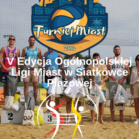
V Edycja Ogólnopolskiej
Ligi Miast w Siatkówce
Plażowej