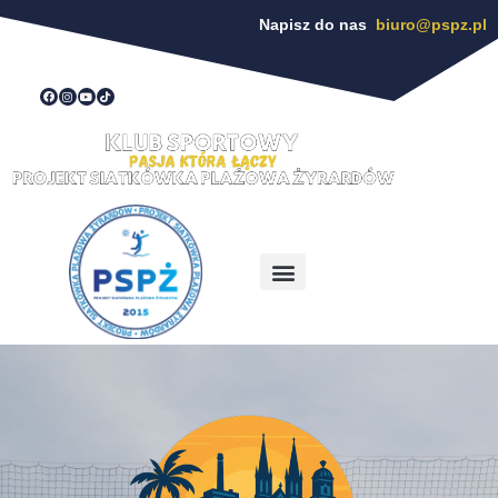
Napisz do nas
biuro@pspz.pl