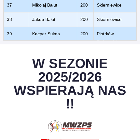
37
Mikołaj Bałut
200
Skierniewice
38
Jakub Bałut
200
Skierniewice
39
Kacper Sulma
200
Piotrków
Trybunalski
40
Maciek Okrzeja
200
Warszawa
W SEZONIE
41
Michał Gmurek
190
Bieganów
2025/2026
42
Daniel Rosa
190
Wołomin
WSPIERAJĄ NAS
!!
43
Jakub Buczek
190
Stalowa Wola
44
Łukasz
180
Płock
Lewandowski
45
Filip Lewandowski
180
Płock