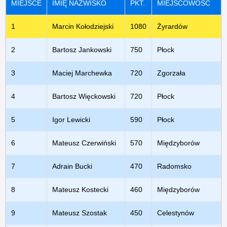
MIEJSCE
IMIĘ NAZWISKO
PKT.
MIEJSCOWOŚĆ
1
Marcin Kołodziejski
1080
Żyrardów
2
Bartosz Jankowski
750
Płock
3
Maciej Marchewka
720
Zgorzała
4
Bartosz Więckowski
720
Płock
5
Igor Lewicki
590
Płock
6
Mateusz Czerwiński
570
Międzyborów
7
Adrain Bucki
470
Radomsko
8
Mateusz Kostecki
460
Międzyborów
9
Mateusz Szostak
450
Celestynów