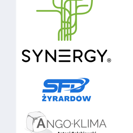
132
Kurasiewicz
70
Ząbki
133
Piotr Obarzanek
70
Włoszczowa
134
Mikołaj Włodarczyk
70
Ursus
135
Adam Górski
70
Komorów
136
Damian
70
Międzyborów
Boguszewski
137
Tatsin Shadryn
70
Charków
138
Marks Vasiljevs
70
Charków
139
Damian Wojciuk
70
Warszawa
140
Jakub Majtczak
70
Warszawa
141
Bartosz Kozłowski
70
Warszawa