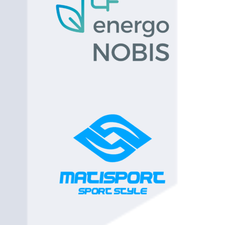
100
Maciej Karolczyk
90
Bydgoszcz
101
Jakub Świć
90
Warszawa
102
Arkadiusz Mańko
90
Lublin
103
Jan Toczyski
90
Warszawa
104
Jakub Kurkowski
90
Warszawa
105
Piotr Majchrzak
80
Piotrków
Trybunalski
106
Błażej Baran
80
Piotrków
Trybunalski
107
Edgar Kępa
80
Bełchatów
108
Krzysztof Stępień
80
Bełchatów