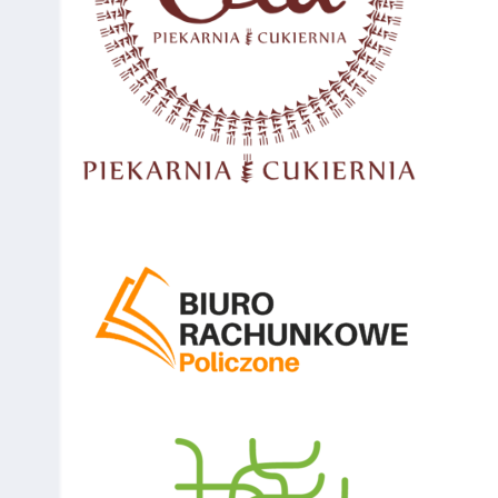
Trybunalski
124
Łukasz Ogonowski
80
Rzeszów
125
Artur Żołnierowicz
80
Pruszków
126
Przemysław
80
Milanówek
Głowacz
127
Krzysztof Gałecki
80
Sochaczew
128
Konrad Kozik
70
Chrzanów
129
Wojciech Kozik
70
Chrzanów
130
Jakub Cyprys
70
Koluszki
131
Adrian Trejster
70
Koluszki