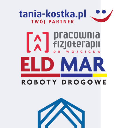
74
Maciej Morawski
120
Skierniewice
75
Rafał Dudziński
120
Łowicz
76
Adam Kostrzębski
120
Łowicz
77
Patryk Zys
120
Skierniewice
78
Piotr Oziębło
120
Skierniewice
79
Krzysztof Pomorski
120
Warszawa
80
Mateusz Poreda
120
Warszawa
81
Robert Pawlikowski
120
Piotrków
Trybunalski
82
Szymon Filipek
120
Piotrków
Trybunalski