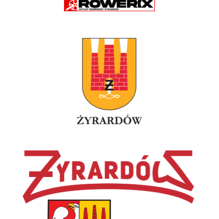
46
Maciej Wyszomirski
180
Kobyłka
47
Łukasz Grzyb
170
Radom
48
Patryk Płatos
170
Radom
49
Albert Em
170
Stymferopol
50
Nikołaj Fitkovich
170
Hancewicze
51
Paweł Koczywąs
160
Skierniewice
52
Michał Kędzior
160
Skierniewice
53
Jakub Sobolewski
160
Skierniewice
54
Seweryn Piwosz
160
Skierniewice
55
Krystian Popowski
160
Skierniewice