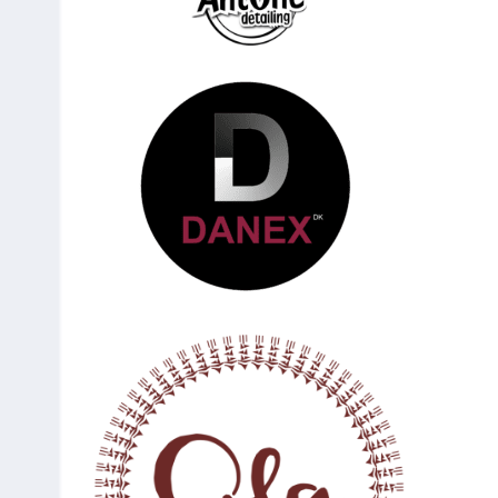
116
Piotr Lukowski
80
Pruszków
117
Mateuz Rytelewski
80
Łomża
118
Dominik Kobylański
80
Piotrków
Trybunalski
119
Piotr Traczyk
80
Warszawa
120
Łukasz Grabczuk
80
Warszawa
121
Kacper Lasia
80
Grodzisk
Mazowiecki
122
Marcin Pawlak
80
Grodzisk
Mazowiecki
123
Piotr Adasiak
80
Piotrków