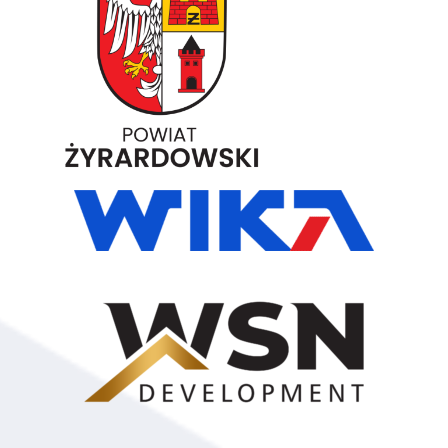
56
Igor Kyrcz
160
Będzin
57
Adam Marek
160
Będzin
58
Rafał Pałuba
160
Międzyborów
59
Krzysztof
160
Warszawa
Komorowski
60
Kamil Kusiak
150
Łódź
61
Tymon Sternik
150
Warszawa
62
Oliwier Gościański
150
Warszawa
63
Marcin Trojan
150
Sochaczew
64
Krzysztof Ralko
140
Warszawa