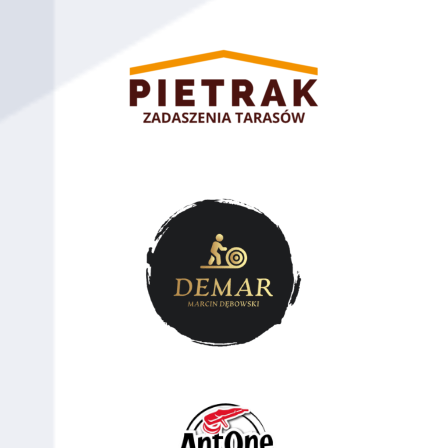
109
Krzysztof Wojtaniec
80
Piotrków
Trybunalski
110
Adrian Mogiła
80
Piotrków
Trybunalski
111
Piotr Górski
80
Piotrków
Trybunalski
112
Korneliusz
80
Piotrków
Partjarcha
Trybunalski
113
Mateusz
80
Warszawa
Jaroszewski
114
Piotr Jaroszewski
80
Warszawa
115
Jakub Żołnierowicz
80
Łomża