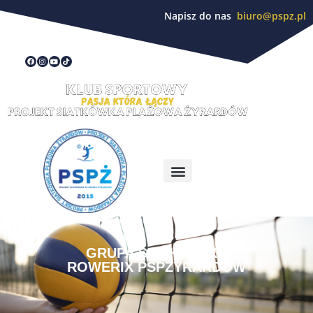
Napisz do nas
biuro@pspz.pl
GRUPA SIATKARSKA
ROWERIX PSPŻYRARDÓW