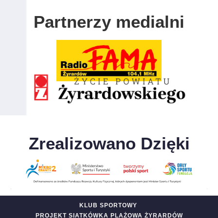
Partnerzy medialni
130
Paweł
0
Mława
Domżalski
Zrealizowano Dzięki
KLUB SPORTOWY
PROJEKT SIATKÓWKA PLAŻOWA ŻYRARDÓW