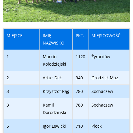
MIEJSCE
IMIĘ
PKT.
MIEJSCOWOŚĆ
NAZWISKO
1
Marcin
1120
Żyrardów
Kołodziejski
2
Artur Deć
940
Grodzisk Maz.
3
Krzystzof Rąg
780
Sochaczew
3
Kamil
780
Sochaczew
Dorodziński
5
Igor Lewicki
710
Płock