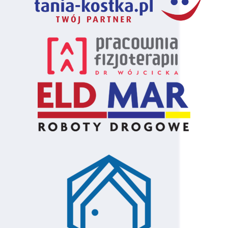
67
Damian
140
Międzyborów
Boguszewski
68
Tupczyński
140
Międzyborów
69
Marek Szot
140
Piaseczno
70
Krzemiński
140
Piaseczno
71
Jakub
140
Woźniak
72
Konrad
140
Sochaczew
Tomaszewski
73
Artur
140
Sochaczew
Tomaszewski
74
Michał
130
Skierniewice