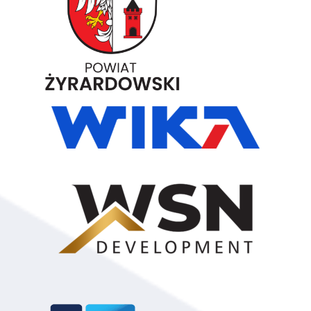
Gałecki
54
Bartek
160
Żyrardów
Słomiński
55
Michał
160
Żyrardów
Kiełbasa
56
Krystian
160
Żyrardów
Dalach
57
Igor
160
Żyrardów
Ciniewski
58
Mariusz
160
Żyrardów
Troszczyński
59
Dominik
160
Żyrardów