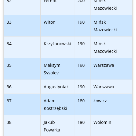
32
Ferenc
200
Mińsk
Mazowiecki
33
Witon
190
Mińsk
Mazowiecki
34
Krzyżanowski
190
Mińsk
Mazowiecki
35
Maksym
190
Warszawa
Sysoiev
36
Augustyniak
190
Warszawa
37
Adam
180
Łowicz
Kostrzębski
38
Jakub
180
Wołomin
Powałka