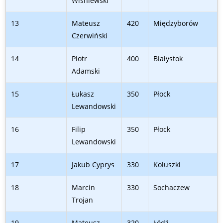
Wiśniewski
13
Mateusz
420
Międzyborów
Czerwiński
14
Piotr
400
Białystok
Adamski
15
Łukasz
350
Płock
Lewandowski
16
Filip
350
Płock
Lewandowski
17
Jakub Cyprys
330
Koluszki
18
Marcin
330
Sochaczew
Trojan
19
Mateusz
320
Łódź