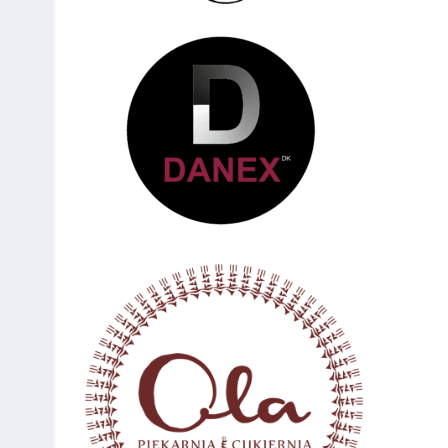
106
Mateusz
100
Dębe Wielkie
Parol
107
Rafał
100
Dębe Wielkie
Chełmiński
108
Paweł
100
Skierniewice
Koczywąs
109
Sebastian
100
Skierniewice
Zys
110
Michał
100
Rzeszów
Adamczyk
111
Mateusz
100
Warszawa
Stecz