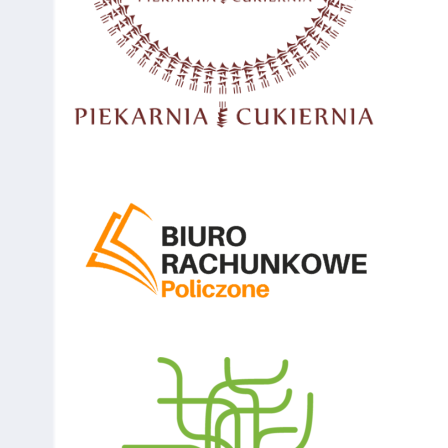
112
Dworak
80
113
Filipiak
80
114
Sylwester
80
Skuza
115
Rek
80
116
Broda
80
117
Tomasz
80
Piastów
Lukowski
118
Junior
80
Piastów
Lukowski
119
Zalewski
80
120
Chwedorczuk
80