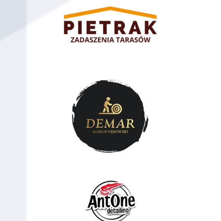
98
Robert Gajda
120
Sochaczew
99
Jaroszek b.
120
100
Jaroszek m.
120
101
Borko
120
102
Michał
120
Koluszki
Nowak
103
Krystian
120
Koluszki
Walczewski
104
Antoni
120
Żyrardów
Gołębiowski
105
Maciek Giera
120
Żyrardów