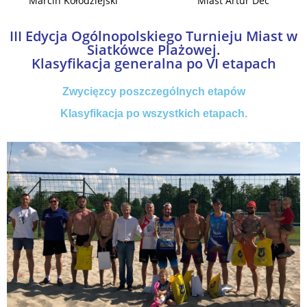
Marcin Kołodziejski
Miast Artur Deć
III Edycja Ogólnopolskiego Turnieju Miast w
Siatkówce Plażowej.
Klasyfikacja generalna po VI etapach
Zwycięzcy poszczególnych etapów
Klasyfikacja po wszystkich etapach.