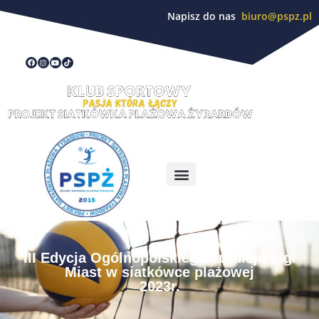
Napisz do nas
biuro@pspz.pl
III Edycja Ogólnopolskiego Turnieju Ligi
Miast w siatkówce plażowej
2023r.