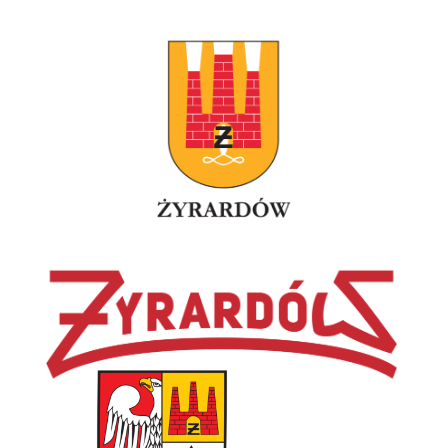
45
Dąbrowski
170
Łódź
Mateusz
46
Adrian
170
Zgierz
Kubera
47
Piotr
170
Zgierz
Włodarczyk
48
Kaźmierski
160
49
Stachlewska
160
50
Zakrzewski
160
51
Kalinowski
160
52
Pytlasiński
160
53
Krzysztof
160
Warszawa