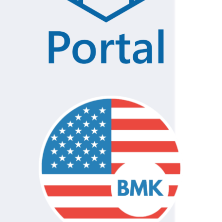
Kędzior
75
Gruszczyński
120
76
Gruszczyński
120
77
Wachnik
120
78
Bielecki
120
79
Duliasz
120
80
Strzyżewski
120
81
Głuchowska
120
82
Pawłowski
120
83
toczynski
120