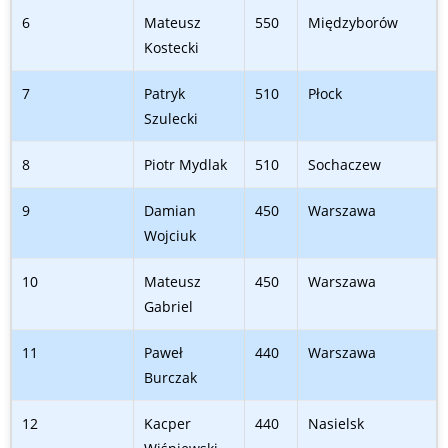
6
Mateusz
550
Międzyborów
Kostecki
7
Patryk
510
Płock
Szulecki
8
Piotr Mydlak
510
Sochaczew
9
Damian
450
Warszawa
Wojciuk
10
Mateusz
450
Warszawa
Gabriel
11
Paweł
440
Warszawa
Burczak
12
Kacper
440
Nasielsk