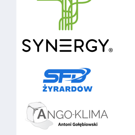
121
Kijo
80
122
Lempkowski
80
123
Jabłoński
80
124
Tenerowicz
80
125
Michał
80
Drajer
126
Ślubowski
80
127
Możdżyński
0
128
Romański
0
129
Paweł Warda
0
Mława