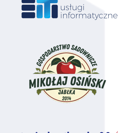
Markiewicz
60
Szewczyk
150
Warszawa
61
Rząca
150
62
Rudnicki
150
63
Kacper
150
Tomaszów Maz.
Turowski
64
Jakub
150
Tomaszów Maz.
Owczarek
65
Arkadiusz
150
Konstancin
Kapitan
Jeziorna
66
Szostak
150
Konstancin
Jeziorna