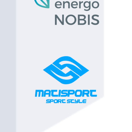
91
Artur
120
Żyrardów
Stefański
92
Przemysław
120
Żyrardów
Wyszoierski
93
Mateusz
120
Żyrardów
Czarnota
94
Patryk
120
Międzyborów
Pałuba
95
Maciej
120
Sochaczew
Cierpikowski
96
Patryk Pliszka
120
Sochaczew
97
Dawid
120
Sochaczew
Dorodziński