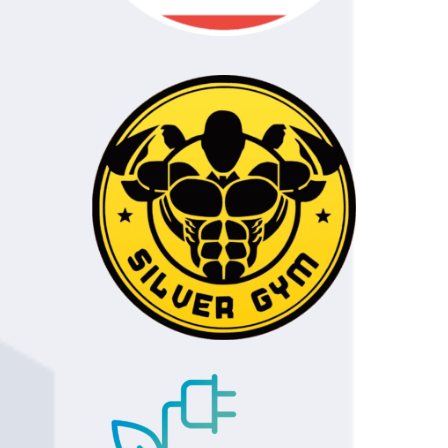
84
Bielecki
120
85
Filip Załuski
120
Błonie
86
Jakub Załuski
120
Błonie
87
Dominik
120
Drajer
88
Łukasz
120
Łódź
Zieliński
89
Robert
120
Łódź
Ladorudzki
90
Marcin
120
Żyrardów
Dębowski