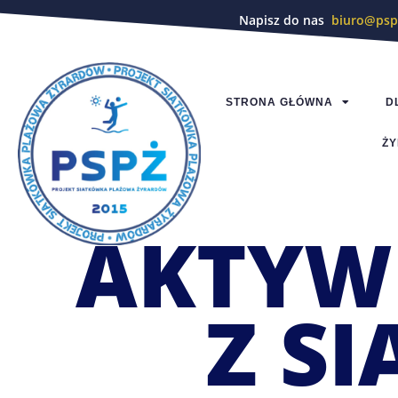
Napisz do nas
biuro@psp
STRONA GŁÓWNA
D
ŻY
AKTYW
Z S