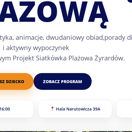
LAŻOWĄ
otyka, animacje, dwudaniowy obiad,porady d
i aktywny wypoczynek
ym Projekt Siatkówka Plażowa Żyrardów.
SZ DZIECKO
ZOBACZ PROGRAM
16:00
Hala Narutowicza 39A