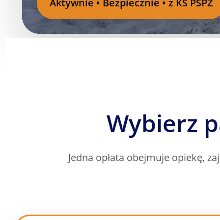
Aktywnie • Bezpiecznie • z KS PSPŻ
Wybierz pa
Jedna opłata obejmuje opiekę, zaj