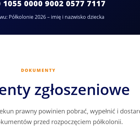
0 1055 0000 9002 0577 7117
wu: Półkolonie 2026 – imię i nazwisko dziecka
DOKUMENTY
nty zgłoszeniowe
piekun prawny powinien pobrać, wypełnić i dosta
umentów przed rozpoczęciem półkolonii.