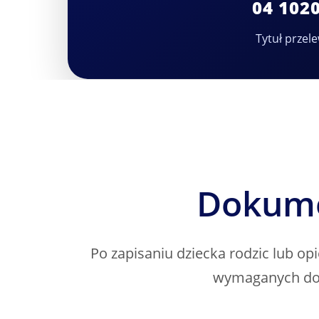
04 102
Tytuł przele
Dokume
Po zapisaniu dziecka rodzic lub o
wymaganych dok