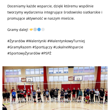
Doceniamy każde wsparcie, dzięki któremu wspólnie
tworzymy wydarzenia integrujące środowisko siatkarskie i
promujące aktywność w naszym mieście.
Gramy dalej!
#Żyrardów
#Walentynki
#WalentynkowyTurniej
#GramyRazem
#SportŁączy
#LokalneWsparcie
#SportowyŻyrardów
#PSPŻ