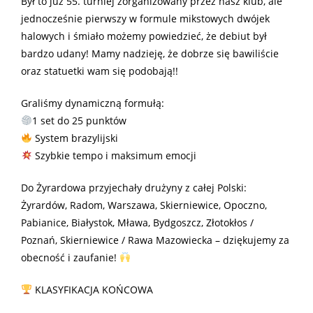
Był to już 55. turniej zorganizowany przez nasz klub, ale
jednocześnie pierwszy w formule mikstowych dwójek
halowych i śmiało możemy powiedzieć, że debiut był
bardzo udany! Mamy nadzieję, że dobrze się bawiliście
oraz statuetki wam się podobają!!
Graliśmy dynamiczną formułą:
1 set do 25 punktów
System brazylijski
Szybkie tempo i maksimum emocji
Do Żyrardowa przyjechały drużyny z całej Polski:
Żyrardów, Radom, Warszawa, Skierniewice, Opoczno,
Pabianice, Białystok, Mława, Bydgoszcz, Złotokłos /
Poznań, Skierniewice / Rawa Mazowiecka – dziękujemy za
obecność i zaufanie!
KLASYFIKACJA KOŃCOWA