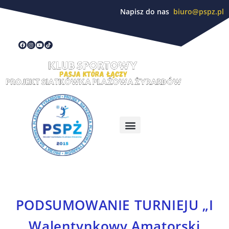
Napisz do nas
biuro@pspz.pl
PODSUMOWANIE TURNIEJU „I
Walentynkowy Amatorski