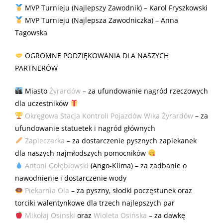
MVP Turnieju (Najlepszy Zawodnik) – Karol Fryszkowski
MVP Turnieju (Najlepsza Zawodniczka) – Anna
Tagowska
OGROMNE PODZIĘKOWANIA DLA NASZYCH
PARTNERÓW
Miasto
Żyrardów
– za ufundowanie nagród rzeczowych
dla uczestników
Okręgowa Stacja Kontroli Pojazdów Wika Żyrardów
– za
ufundowanie statuetek i nagród głównych
Zapieczarka
– za dostarczenie pysznych zapiekanek
dla naszych najmłodszych pomocników
Antoni Gołębiowski
(Ango-Klima) – za zadbanie o
nawodnienie i dostarczenie wody
Piekarnia Ola
– za pyszny, słodki poczęstunek oraz
torciki walentynkowe dla trzech najlepszych par
Mikołaj Osinski
oraz
Wioleta Osińska
– za dawkę