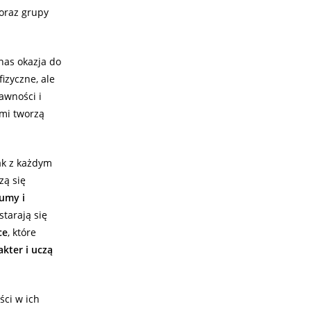
oraz grupy
 nas okazja do
fizyczne, ale
awności i
ami tworzą
ak z każdym
zą się
umy i
starają się
ce
, które
kter i uczą
ści w ich