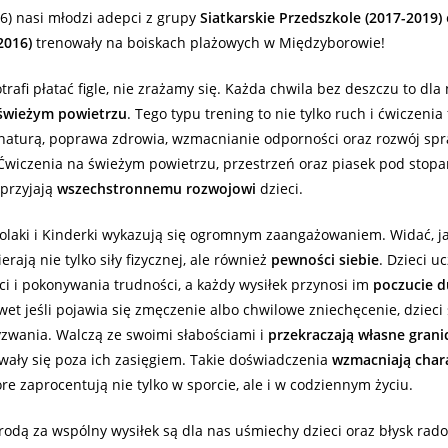
6) nasi młodzi adepci z grupy
Siatkarskie Przedszkole (2017-2019)
2016)
trenowały na boiskach plażowych w Międzyborowie!
rafi płatać figle, nie zrażamy się. Każda chwila bez deszczu to dla
świeżym powietrzu
. Tego typu trening to nie tylko ruch i ćwiczenia 
 naturą, poprawa zdrowia, wzmacnianie odporności oraz rozwój spr
Ćwiczenia na świeżym powietrzu, przestrzeń oraz piasek pod stop
sprzyjają
wszechstronnemu rozwojowi
dzieci.
olaki i Kinderki wykazują się ogromnym zaangażowaniem. Widać, j
rają nie tylko siły fizycznej, ale również
pewności siebie
. Dzieci uc
i i pokonywania trudności, a każdy wysiłek przynosi im
poczucie d
wet jeśli pojawia się zmęczenie albo chwilowe zniechęcenie, dzieci 
wania. Walczą ze swoimi słabościami i
przekraczają własne grani
ały się poza ich zasięgiem. Takie doświadczenia
wzmacniają chara
tóre zaprocentują nie tylko w sporcie, ale i w codziennym życiu.
odą za wspólny wysiłek są dla nas uśmiechy dzieci oraz błysk rado