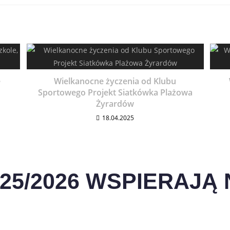
e
Wielkanocne życzenia od Klubu
Sportowego Projekt Siatkówka Plażowa
Żyrardów
18.04.2025
25/2026 WSPIERAJĄ N