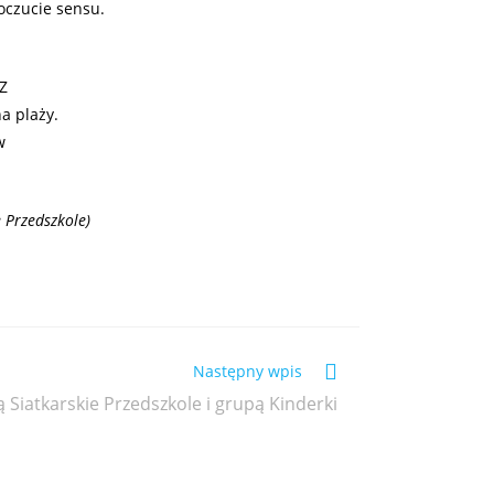
oczucie sensu.
 Z
a plaży.
w
 Przedszkole)
Następny wpis
 Siatkarskie Przedszkole i grupą Kinderki