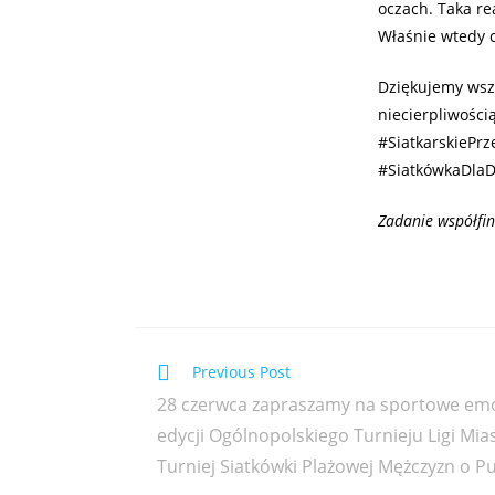
oczach. Taka re
Właśnie wtedy 
Dziękujemy wszy
niecierpliwości
#SiatkarskiePr
#SiatkówkaDlaD
Zadanie współfi
Previous Post
28 czerwca zapraszamy na sportowe emo
edycji Ogólnopolskiego Turnieju Ligi Mia
Turniej Siatkówki Plażowej Mężczyzn o 