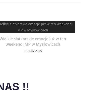
Wielkie siatkarskie emocje już w ten
weekend! MP w Mysłowicach
02.07.2025
AS !!