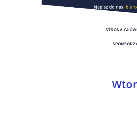
Napisz do nas
biur
STRONA GŁÓW
SPONSORZ
Wtor