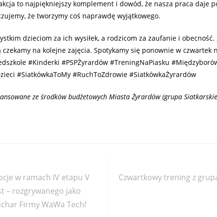
akcja to najpiękniejszy komplement i dowód, że nasza praca daje p
czujemy, że tworzymy coś naprawdę wyjątkowego.
stkim dzieciom za ich wysiłek, a rodzicom za zaufanie i obecność.
ą czekamy na kolejne zajęcia. Spotykamy się ponownie w czwartek n
zedszkole #Kinderki #PSPŻyrardów #TreningNaPiasku #Międzyboró
zieci #SiatkówkaToMy #RuchToZdrowie #SiatkówkaŻyrardów
nansowane ze środków budżetowych Miasta Żyrardów (grupa Siatkarskie
cje w ramach IV etapu V
Czwartkowy trening z grupą
st – rozgrywanego jako
Puchar Firmy WaWa Tech!