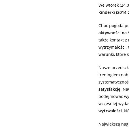
We wtorek (24.0
Kinderki (2014-
Choć pogoda pot
aktywności na 
także kontakt z
wytrzymałości. 
warunki, które 
Nasze przedszk
treningiem nabie
systematycznośc
satysfakcję
. Na
podejmować wyz
wcześniej wydaw
wytrwałości
, k
Największą nagr