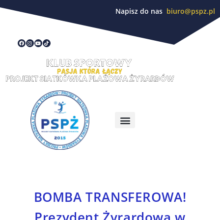
Napisz do nas
biuro@pspz.pl
BOMBA TRANSFEROWA!
Prezydent Żyrardowa w