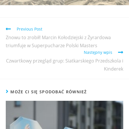
Previous Post
Znowu to zrobił! Marcin Kołodziejski z Żyrardowa
triumfuje w Superpucharze Polski Masters
Następny wpis
Czwartkowy przegląd grup: Siatkarskiego Przedszkola i
Kinderek
MOŻE CI SIĘ SPODOBAĆ RÓWNIEŻ