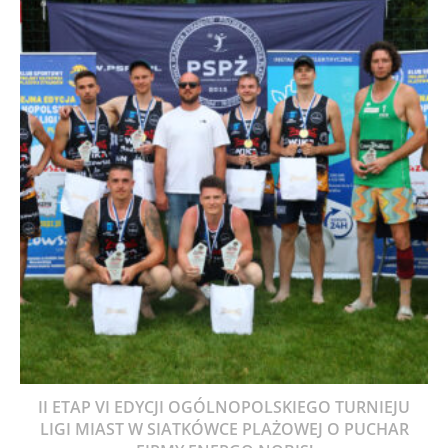
II ETAP VI EDYCJI OGÓLNOPOLSKIEGO TURNIEJU
LIGI MIAST W SIATKÓWCE PLAŻOWEJ O PUCHAR