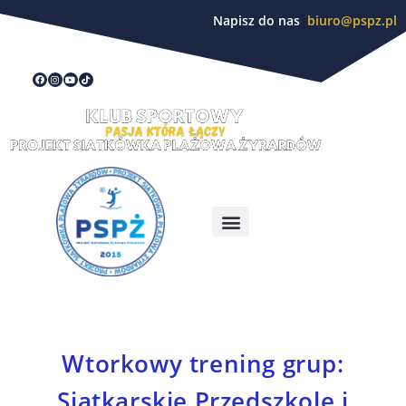
Napisz do nas
biuro@pspz.pl
Wtorkowy trening grup:
Siatkarskie Przedszkole i