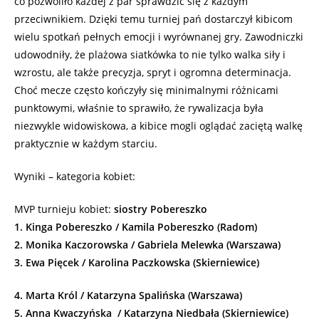
co pozwoliło każdej z par sprawdzić się z każdym
przeciwnikiem. Dzięki temu turniej pań dostarczył kibicom
wielu spotkań pełnych emocji i wyrównanej gry. Zawodniczki
udowodniły, że plażowa siatkówka to nie tylko walka siły i
wzrostu, ale także precyzja, spryt i ogromna determinacja.
Choć mecze często kończyły się minimalnymi różnicami
punktowymi, właśnie to sprawiło, że rywalizacja była
niezwykle widowiskowa, a kibice mogli oglądać zaciętą walkę
praktycznie w każdym starciu.
Wyniki – kategoria kobiet:
MVP turnieju kobiet:
siostry Pobereszko
1. Kinga Pobereszko / Kamila Pobereszko (Radom)
2. Monika Kaczorowska / Gabriela Melewka (Warszawa)
3. Ewa Pięcek / Karolina Paczkowska (Skierniewice)
4. Marta Król / Katarzyna Spalińska (Warszawa)
5. Anna Kwaczyńska / Katarzyna Niedbała (Skierniewice)