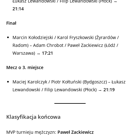
Łukasz Lewandowski / Filip Lewandowski (Płock) →
21:14
Finał
Marcin Kołodziejski / Karol Fryszkowski (Żyrardów /
Radom) – Adam Chrobot / Paweł Zackiewicz (Łódź /
Warszawa) →
17:21
Mecz o 3. miejsce
Maciej Karolczyk / Piotr Kołtuński (Bydgoszcz) – Łukasz
Lewandowski / Filip Lewandowski (Płock) →
21:19
Klasyfikacja końcowa
MVP turnieju mężczyzn:
Paweł Zackiewicz