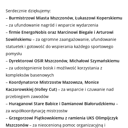
Serdecznie dziękujemy:
–
Burmistrzowi Miasta Mszczonów, Łukaszowi Koperskiemu
– za ufundowanie nagród i wsparcie wydarzenia
–
firmie EnergoNobis oraz Marcinowi Biegale i Arturowi
Sowińskiemu
– za ogromne zaangażowanie, ufundowanie
statuetek i gotowość do wspierania każdego sportowego
pomysłu
–
Dyrektorowi OSiR Mszczonów, Michałowi Szymańskiemu
– za udostępnienie boisk i możliwość korzystania z
kompleksów basenowych
–
Koordynatorce Mistrzostw Mazowsza, Monice
Kaczorowskiej (Volley Cut)
– za wsparcie i czuwanie nad
przebiegiem zawodów
–
Huraganowi Stare Babice i Damianowi Białorudzkiemu
–
za współkoordynację mistrzostw
–
Grzegorzowi Piątkowskiemu z ramienia UKS Olimpijczyk
Mszczonów
– za nieocenioną pomoc organizacyjną i