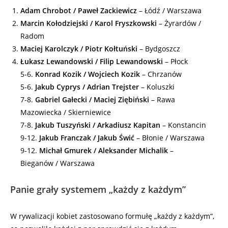
Adam Chrobot / Paweł Zackiewicz
– Łódź / Warszawa
Marcin Kołodziejski / Karol Fryszkowski
– Żyrardów /
Radom
Maciej Karolczyk / Piotr Kołtuński
– Bydgoszcz
Łukasz Lewandowski / Filip Lewandowski
– Płock
5-6.
Konrad Kozik / Wojciech Kozik
– Chrzanów
5-6.
Jakub Cyprys / Adrian Trejster
– Koluszki
7-8.
Gabriel Gałecki / Maciej Ziębiński
– Rawa
Mazowiecka / Skierniewice
7-8.
Jakub Tuszyński / Arkadiusz Kapitan
– Konstancin
9-12.
Jakub Franczak / Jakub Świć
– Błonie / Warszawa
9-12.
Michał Gmurek / Aleksander Michalik
–
Bieganów / Warszawa
Panie grały systemem „każdy z każdym”
W rywalizacji kobiet zastosowano formułę „każdy z każdym”,