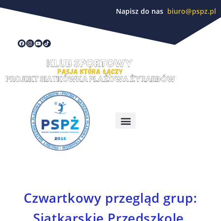
Napisz do nas
biuro@pspz.pl
Czwartkowy przegląd grup:
Siatkarskie Przedszkole,