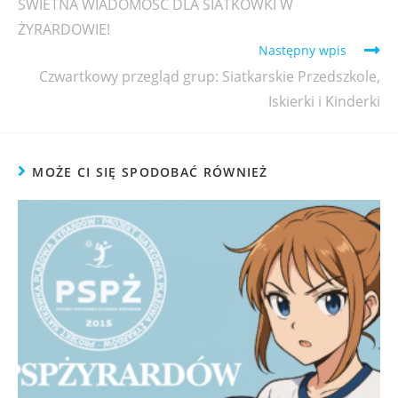
ŚWIETNA WIADOMOŚĆ DLA SIATKÓWKI W
ŻYRARDOWIE!
Następny wpis
Czwartkowy przegląd grup: Siatkarskie Przedszkole,
Iskierki i Kinderki
MOŻE CI SIĘ SPODOBAĆ RÓWNIEŻ