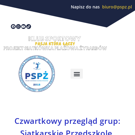
Napisz do nas
biuro@pspz.pl
Czwartkowy przegląd grup:
Siatkarskie Przedszkole,