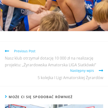
Previous Post
Nasz klub otrzymał dotację 10 000 zł na realizację
projektu: „Żyrardowska Amatorska LIGA Siatkówki”
Następny wpis
5 kolejka I Ligi Amatorskiej Żyrardów
MOŻE CI SIĘ SPODOBAĆ RÓWNIEŻ