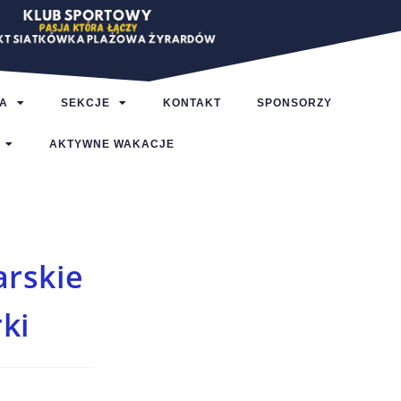
A
SEKCJE
KONTAKT
SPONSORZY
AKTYWNE WAKACJE
arskie
rki