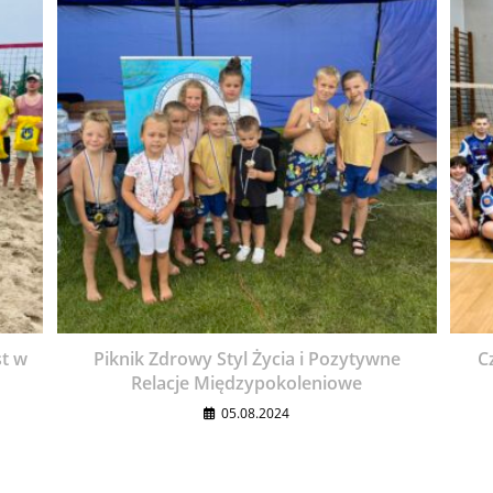
st w
Piknik Zdrowy Styl Życia i Pozytywne
C
Relacje Międzypokoleniowe
05.08.2024