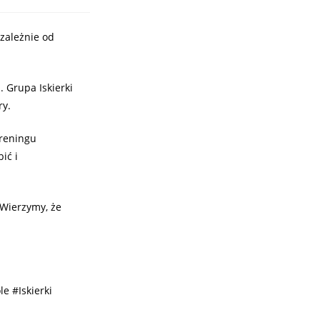
zależnie od
 Grupa Iskierki
ry.
treningu
ić i
 Wierzymy, że
e #Iskierki