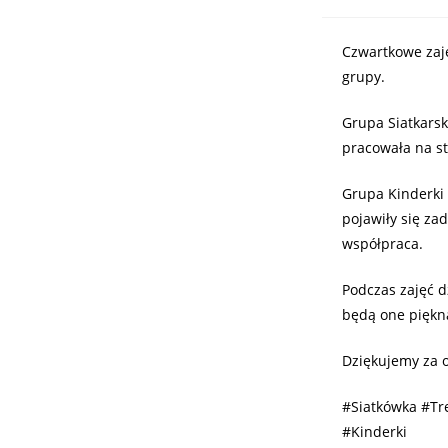
Czwartkowe zaję
grupy.
Grupa Siatkarsk
pracowała na st
Grupa Kinderki 
pojawiły się za
współpraca.
Podczas zajęć d
będą one piękn
Dziękujemy za o
#Siatkówka #Tr
#Kinderki