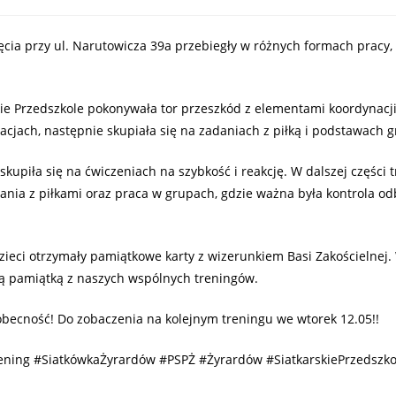
cia przy ul. Narutowicza 39a przebiegły w różnych formach pracy, 
ie Przedszkole pokonywała tor przeszkód z elementami koordynacji.
acjach, następnie skupiała się na zadaniach z piłką i podstawach g
skupiła się na ćwiczeniach na szybkość i reakcję. W dalszej części 
dania z piłkami oraz praca w grupach, gdzie ważna była kontrola odb
zieci otrzymały pamiątkowe karty z wizerunkiem Basi Zakościelnej.
ą pamiątką z naszych wspólnych treningów.
becność! Do zobaczenia na kolejnym treningu we wtorek 12.05!!
ening #SiatkówkaŻyrardów #PSPŻ #Żyrardów #SiatkarskiePrzedszkol