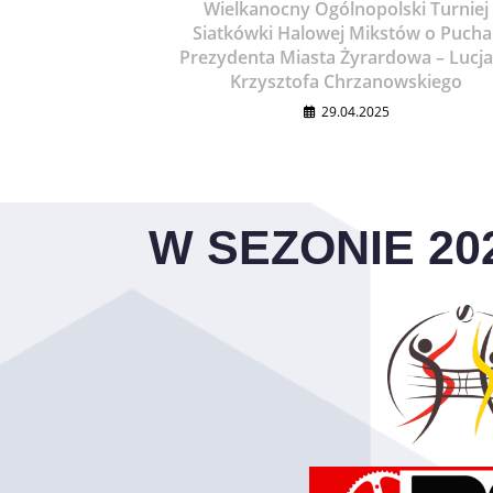
Wielkanocny Ogólnopolski Turniej
Siatkówki Halowej Mikstów o Pucha
Prezydenta Miasta Żyrardowa – Lucj
Krzysztofa Chrzanowskiego
29.04.2025
W SEZONIE 20