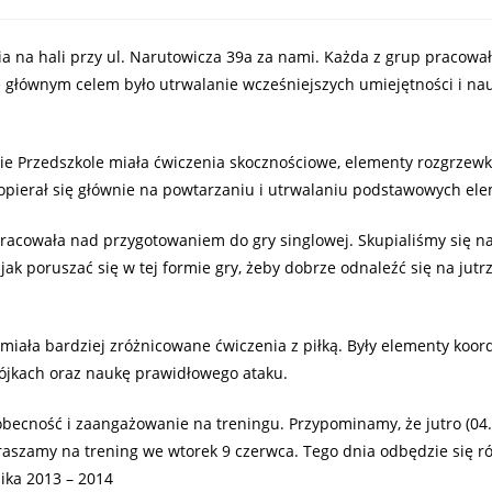
a na hali przy ul. Narutowicza 39a za nami. Każda z grup pracowa
 głównym celem było utrwalanie wcześniejszych umiejętności i na
ie Przedszkole miała ćwiczenia skocznościowe, elementy rozgrzewk
 opierał się głównie na powtarzaniu i utrwalaniu podstawowych el
 pracowała nad przygotowaniem do gry singlowej. Skupialiśmy się 
 jak poruszać się w tej formie gry, żeby dobrze odnaleźć się na jut
miała bardziej zróżnicowane ćwiczenia z piłką. Były elementy koor
ójkach oraz naukę prawidłowego ataku.
becność i zaangażowanie na treningu. Przypominamy, że jutro (04.
aszamy na trening we wtorek 9 czerwca. Tego dnia odbędzie się r
ika 2013 – 2014