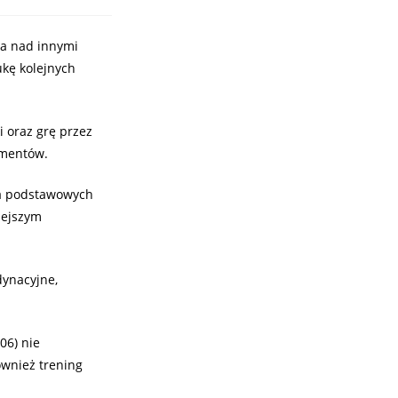
ła nad innymi
ukę kolejnych
i oraz grę przez
ementów.
na podstawowych
rzejszym
dynacyjne,
06) nie
ównież trening