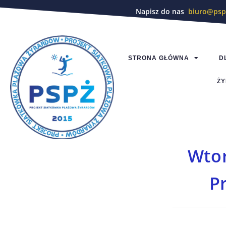
Napisz do nas
biuro@psp
STRONA GŁÓWNA
D
ŻY
Wtor
Pr