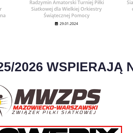
Radzymin Amatorski Turniej Piłki
Si
r
Siatkowej dla Wielkiej Orkiestry
ana
Świątecznej Pomocy
29.01.2024
25/2026 WSPIERAJĄ N