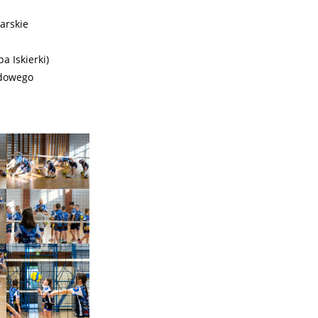
arskie
 Iskierki)
ądowego