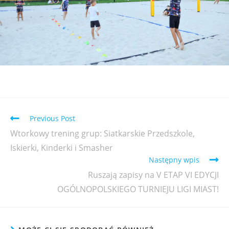
Previous Post
Wtorkowy trening grup: Siatkarskie Przedszkole,
Iskierki, Kinderki i Smasher
Następny wpis
Ruszają zapisy na V ETAP VI EDYCJI
OGÓLNOPOLSKIEGO TURNIEJU LIGI MIAST!