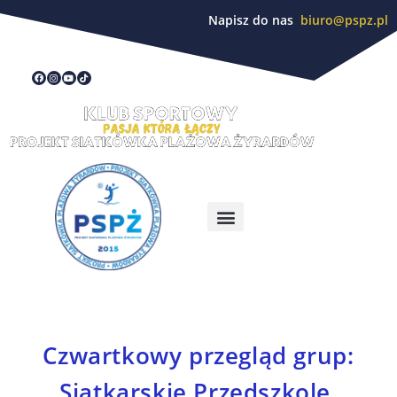
Napisz do nas
biuro@pspz.pl
Czwartkowy przegląd grup:
Siatkarskie Przedszkole,