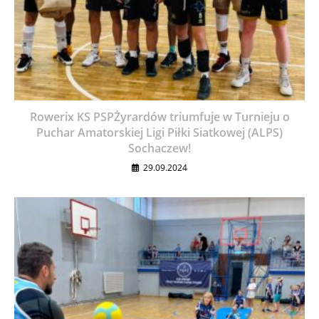
Rowerix KS PSPŻyrardów triumfuje w Turnieju o
Puchar Amatorskiej Ligi Piłki Siatkowej (ALPS)
Sochaczew!
29.09.2024