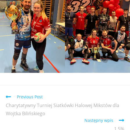
Previous Post
Charytatywny Turniej Siatkówki Halowej Mikstów dla
Wojtka Bilińskiego
Następny wpis
1,5%