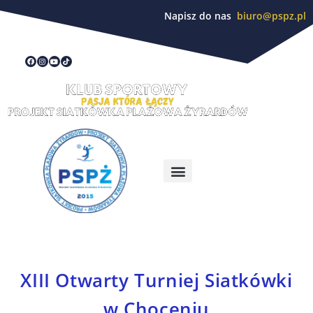
Napisz do nas
biuro@pspz.pl
XIII Otwarty Turniej Siatkówki
w Choceniu