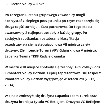
Electric Volley – 0 pkt.
Po rozegraniu etapu grupowego zawodnicy mogli
skorzystać z ciepłego poczęstunku po czym rozpoczęła się
druga część turnieju – faza pucharowa. Do tego etapu
awansowały 2 najlepsze zespoły z każdej grupy. Po
zaciętych spotkaniach ostateczna klasyfikacja
przedstawiała się następująco: dwa VII miejsca zajęły
drużyny: Złe intencje Toruń i APV Gdańsk, dwa V miejsca:
Łapanka Team i TKKF Radziejowianka
W meczu o III miejsce spotkały się zespoły: AKS Volley Łódź
i Phanters Volley Poznań. Lepiej zaprezentował się zespół z
Phanters Volley Poznań wygrywając w setach 2:0 (25:12,
25:14)
W Finale zmierzyła się drużyna Łapanka Team Turek oraz
drużyna broniąca tytułu VC Betlejem. Drużyna VC Betlejem