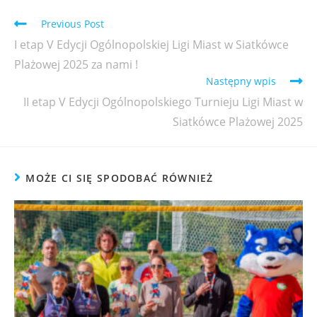
Previous Post
I etap V Edycji Ogólnopolskiej Ligi Miast w Siatkówce
Plażowej 2025 za nami !
Następny wpis
II etap V Edycji Ogólnopolskiego Turnieju Ligi Miast w
Siatkówce Plażowej 2025
MOŻE CI SIĘ SPODOBAĆ RÓWNIEŻ