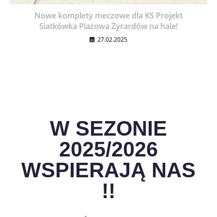
Nowe komplety meczowe dla KS Projekt
Siatkówka Plażowa Żyrardów na hale!
27.02.2025
W SEZONIE
2025/2026
WSPIERAJĄ NAS
!!