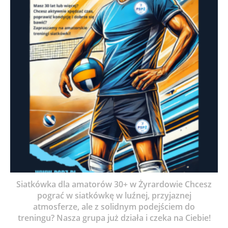
Siatkówka dla amatorów 30+ w Żyrardowie Chcesz
pograć w siatkówkę w luźnej, przyjaznej
atmosferze, ale z solidnym podejściem do
treningu? Nasza grupa już działa i czeka na Ciebie!