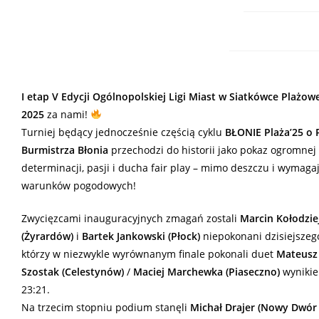
I etap V Edycji Ogólnopolskiej Ligi Miast w Siatkówce Plażow
2025
za nami!
Turniej będący jednocześnie częścią cyklu
BŁONIE Plaża’25 o 
Burmistrza Błonia
przechodzi do historii jako pokaz ogromnej
determinacji, pasji i ducha fair play – mimo deszczu i wymaga
warunków pogodowych!
Zwycięzcami inauguracyjnych zmagań zostali
Marcin Kołodzie
(Żyrardów)
i
Bartek Jankowski (Płock)
niepokonani dzisiejszeg
którzy w niezwykle wyrównanym finale pokonali duet
Mateusz
Szostak (Celestynów)
/
Maciej Marchewka (Piaseczno)
wyniki
23:21.
Na trzecim stopniu podium stanęli
Michał Drajer (Nowy Dwór