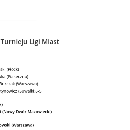
Turnieju Ligi Miast
ki (Płock)
ka (Piaseczno)
 Burczak (Warszawa)
stynowicz (Suwałki)5-5
k)
ki (Nowy Dwór Mazowiecki)
kowski (Warszawa)