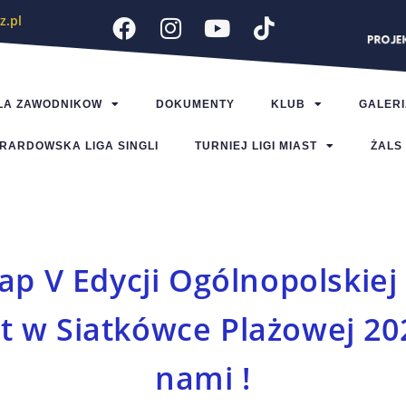
z.pl
LA ZAWODNIKOW
DOKUMENTY
KLUB
GALERI
RARDOWSKA LIGA SINGLI
TURNIEJ LIGI MIAST
ŻALS
tap V Edycji Ogólnopolskiej 
t w Siatkówce Plażowej 20
nami !