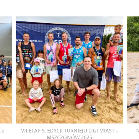
ie
VII ETAP 5. EDYCJI TURNIEJU LIGI MIAST –
MSZCZONÓW 2025