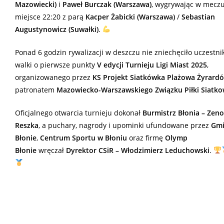
Mazowiecki)
i
Paweł Burczak (Warszawa)
, wygrywając w meczu
miejsce 22:20 z parą
Kacper Żabicki (Warszawa)
/
Sebastian
Augustynowicz (Suwałki)
.
Ponad 6 godzin rywalizacji w deszczu nie zniechęciło uczestn
walki o pierwsze punkty
V edycji Turnieju Ligi Miast 2025
,
organizowanego przez
KS Projekt Siatkówka Plażowa Żyrard
patronatem
Mazowiecko-Warszawskiego Związku Piłki Siatko
Oficjalnego otwarcia turnieju dokonał
Burmistrz Błonia – Zen
Reszka
, a puchary, nagrody i upominki ufundowane przez
Gm
Błonie
,
Centrum Sportu w Błoniu
oraz firmę
Olymp
Błonie
wręczał
Dyrektor CSiR – Włodzimierz Leduchowski
.