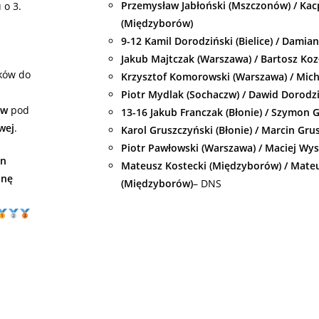
Przemysław Jabłoński (Mszczonów) / Kac
 o 3.
(Międzyborów)
9-12 Kamil Dorodziński (Bielice) / Damia
Jakub Majtczak (Warszawa) / Bartosz Ko
ików do
Krzysztof Komorowski (Warszawa) / Mich
Piotr Mydlak (Sochaczw) / Dawid Dorodziń
ów
pod
13-16 Jakub Franczak (Błonie) / Szymon G
wej
.
Karol Gruszczyński (Błonie) / Marcin Grus
Piotr Pawłowski (Warszawa) / Maciej Wy
on
Mateusz Kostecki (Międzyborów) / Mateu
inę
(Międzyborów)
– DNS