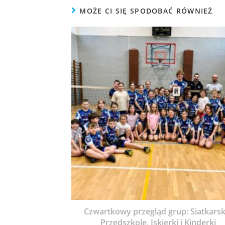
MOŻE CI SIĘ SPODOBAĆ RÓWNIEŻ
Czwartkowy przegląd grup: Siatkarsk
Przedszkole, Iskierki i Kinderki