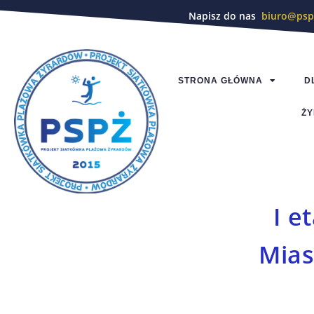
Napisz do nas
biuro@psp
STRONA GŁÓWNA
D
ŻY
I e
Mias