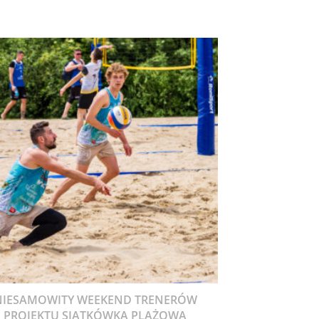
NIESAMOWITY WEEKEND TRENERÓW
PROJEKTU SIATKÓWKA PLAŻOWA