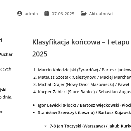
admin
07.06.2025
Aktualności
ej
Klasyfikacja końcowa – I etapu 
2025
Puchar
jących
Marcin Kołodziejski (Żyrardów) / Bartosz Jankows
Mateusz Szostak (Celestynów) / Maciej Marchew
Michał Drajer (Nowy Dwór Mazowiecki) / Paweł
jski
Kacper Żabicki (Stare Babice) / Sebastian Augu
o dnia,
Igor Lewicki (Płock) / Bartosz Więckowski (Płoc
em
Stanisław Szewczyk (Leszno) / Bartosz Kujaws
7-8 Jan Toczyski (Warszawa) / Jakub Kur