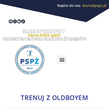
Napisz do nas
biuro@pspz.pl
TRENUJ Z OLDBOYEM