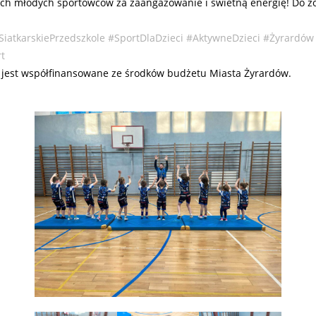
ich młodych sportowców za zaangażowanie i świetną energię! Do z
!
SiatkarskiePrzedszkole
#SportDlaDzieci
#AktywneDzieci
#Żyrardów
t
 jest współfinansowane ze środków budżetu Miasta Żyrardów.