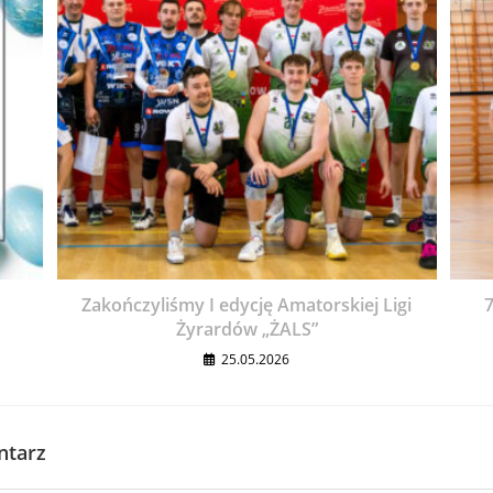
Zakończyliśmy I edycję Amatorskiej Ligi
7
Żyrardów „ŻALS”
25.05.2026
ntarz