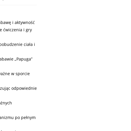
zabawę i aktywność
 ćwiczenia i gry
pobudzenie ciała i
zabawie „Papuga”
ważne w sporcie
kazując odpowiednie
óżnych
rganizmu po pełnym