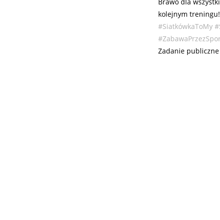
Brawo dla wszystk
kolejnym treningu
#SiatkówkaToMy
#
#ZabawaPrzezSpor
Zadanie publiczne