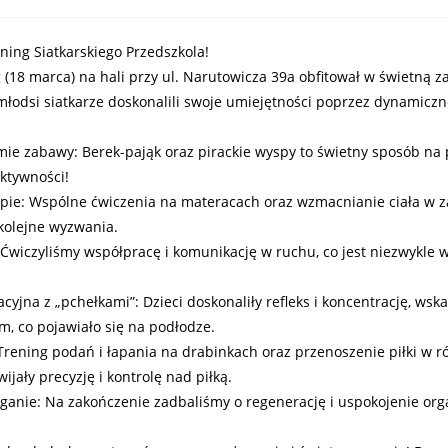
ening Siatkarskiego Przedszkola!
 (18 marca) na hali przy ul. Narutowicza 39a obfitował w świetną 
łodsi siatkarze doskonalili swoje umiejętności poprzez dynamiczne
ie zabawy: Berek-pająk oraz pirackie wyspy to świetny sposób na 
ktywności!
pie: Wspólne ćwiczenia na materacach oraz wzmacnianie ciała w 
kolejne wyzwania.
wiczyliśmy współpracę i komunikację w ruchu, co jest niezwykle 
yjna z „pchełkami”: Dzieci doskonaliły refleks i koncentrację, ws
ym, co pojawiało się na podłodze.
 Trening podań i łapania na drabinkach oraz przenoszenie piłki w r
ijały precyzję i kontrolę nad piłką.
iąganie: Na zakończenie zadbaliśmy o regenerację i uspokojenie o