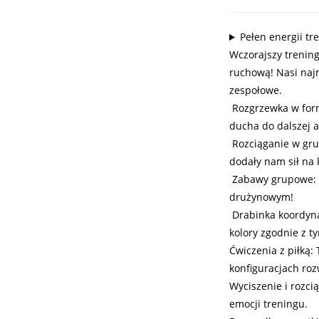
Pełen energii tr
Wczorajszy trening
ruchową! Nasi najm
zespołowe.
Rozgrzewka w form
ducha do dalszej a
Rozciąganie w gru
dodały nam sił na 
Zabawy grupowe: Ć
drużynowym!
Drabinka koordynac
kolory zgodnie z t
Ćwiczenia z piłką:
konfiguracjach rozw
Wyciszenie i rozc
emocji treningu.