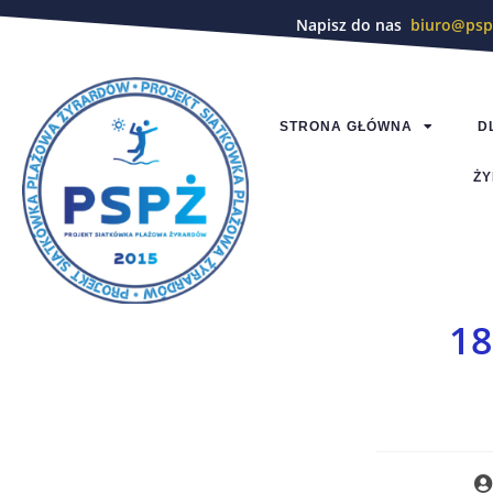
Napisz do nas
biuro@psp
STRONA GŁÓWNA
D
ŻY
18