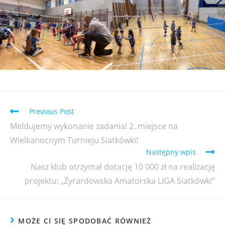
Previous Post
Meldujemy wykonanie zadania! 2. miejsce na
Wielkanocnym Turnieju Siatkówki!
Następny wpis
Nasz klub otrzymał dotację 10 000 zł na realizację
projektu: „Żyrardowska Amatorska LIGA Siatkówki”
MOŻE CI SIĘ SPODOBAĆ RÓWNIEŻ