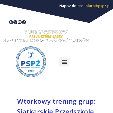
Napisz do nas
biuro@pspz.pl
Wtorkowy trening grup:
Siatkarskie Przedszkole,