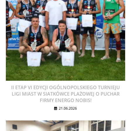
II ETAP VI EDYCJI OGÓLNOPOLSKIEGO TURNIEJU
LIGI MIAST W SIATKÓWCE PLAŻOWEJ O PUCHAR
FIRMY ENERGO NOBIS!
21.06.2026