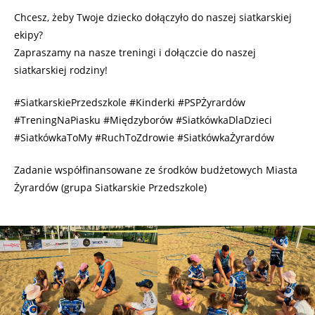
Chcesz, żeby Twoje dziecko dołączyło do naszej siatkarskiej
ekipy?
Zapraszamy na nasze treningi i dołączcie do naszej
siatkarskiej rodziny!
#SiatkarskiePrzedszkole #Kinderki #PSPŻyrardów
#TreningNaPiasku #Międzyborów #SiatkówkaDlaDzieci
#SiatkówkaToMy #RuchToZdrowie #SiatkówkaŻyrardów
Zadanie współfinansowane ze środków budżetowych Miasta
Żyrardów (grupa Siatkarskie Przedszkole)