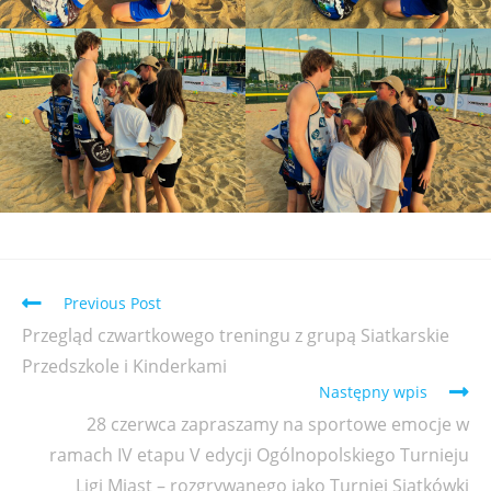
Previous Post
Przegląd czwartkowego treningu z grupą Siatkarskie
Przedszkole i Kinderkami
Następny wpis
28 czerwca zapraszamy na sportowe emocje w
ramach IV etapu V edycji Ogólnopolskiego Turnieju
Ligi Miast – rozgrywanego jako Turniej Siatkówki