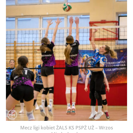
Mecz ligi kobiet ŻALS KS PSPŻ UŻ – Wrzos