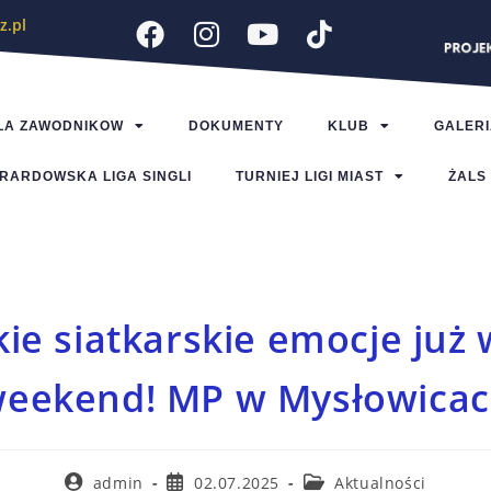
z.pl
LA ZAWODNIKOW
DOKUMENTY
KLUB
GALERI
RARDOWSKA LIGA SINGLI
TURNIEJ LIGI MIAST
ŻALS
kie siatkarskie emocje już 
eekend! MP w Mysłowica
admin
02.07.2025
Aktualności