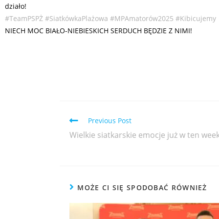
działo!
#TeamPSPŻ
#SiatkówkaPlażowa
#MPAmatorów2025
#Kibicujemy
NIECH MOC BIAŁO-NIEBIESKICH SERDUCH BĘDZIE Z NIMI!
Previous Post
Wielkie siatkarskie emocje już w ten we
MOŻE CI SIĘ SPODOBAĆ RÓWNIEŻ