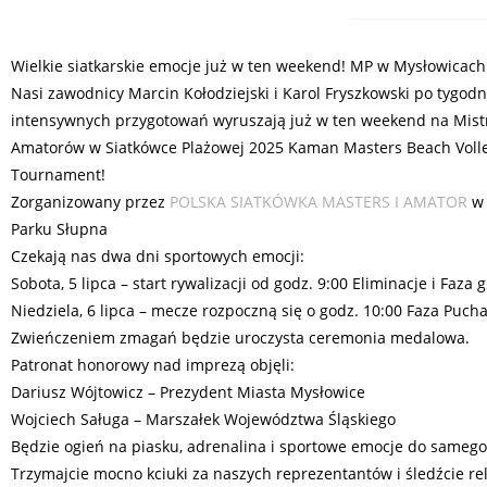
Wielkie siatkarskie emocje już w ten weekend! MP w Mysłowicach
Nasi zawodnicy Marcin Kołodziejski i Karol Fryszkowski po tygod
intensywnych przygotowań wyruszają już w ten weekend na Mistr
Amatorów w Siatkówce Plażowej 2025 Kaman Masters Beach Volle
Tournament!
Zorganizowany przez
POLSKA SIATKÓWKA MASTERS I AMATOR
w 
Parku Słupna
Czekają nas dwa dni sportowych emocji:
Sobota, 5 lipca – start rywalizacji od godz. 9:00 Eliminacje i Faza
Niedziela, 6 lipca – mecze rozpoczną się o godz. 10:00 Faza Pucha
Zwieńczeniem zmagań będzie uroczysta ceremonia medalowa.
Patronat honorowy nad imprezą objęli:
Dariusz Wójtowicz – Prezydent Miasta Mysłowice
Wojciech Saługa – Marszałek Województwa Śląskiego
Będzie ogień na piasku, adrenalina i sportowe emocje do samego
Trzymajcie mocno kciuki za naszych reprezentantów i śledźcie rel