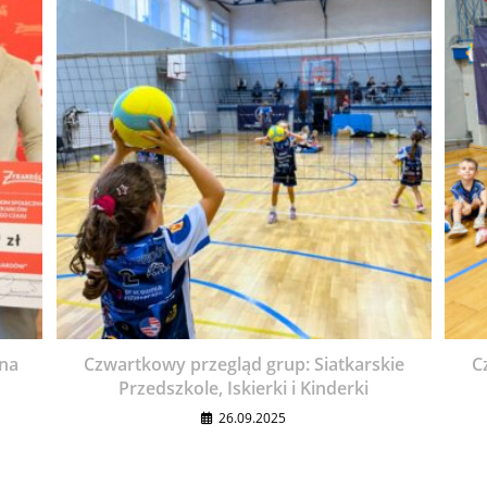
 na
Czwartkowy przegląd grup: Siatkarskie
C
Przedszkole, Iskierki i Kinderki
26.09.2025