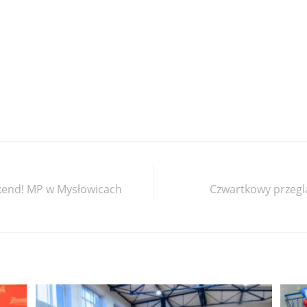
ekend! MP w Mysłowicach
Czwartkowy przeglą