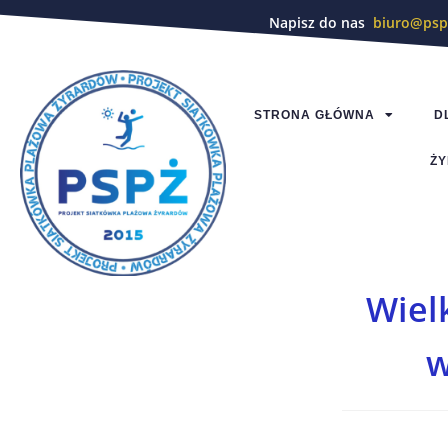
Napisz do nas
biuro@psp
STRONA GŁÓWNA
D
ŻY
Wiel
w