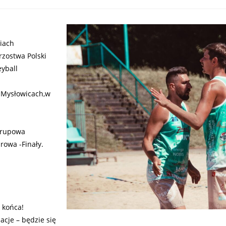
niach
zostwa Polski
yball
Mysłowicach,w
 grupowa
rowa -Finały.
 końca!
acje – będzie się