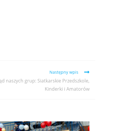
Następny wpis
d naszych grup: Siatkarskie Przedszkole,
Kinderki i Amatorów