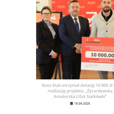
Nasz klub otrzymał dotację 10 000 zł
realizację projektu: „Żyrardowska
Amatorska LIGA Siatkówki”
16.04.2026