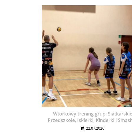
Wtorkowy trening grup: Siatkarski
Przedszkole, Iskierki, Kinderki i Smas
22.07.2026