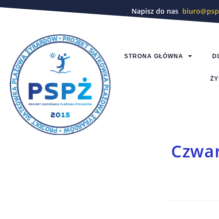
Napisz do nas
biuro@psp
STRONA GŁÓWNA
D
ŻY
Czwar