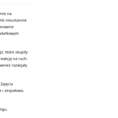
wnie na
rki nieustannie
ponownie
dodatkowym
ć, które skupiły
reakcję na ruch.
ównież rozwijały
 Zajęcia
 i zespołowo,
ingu.