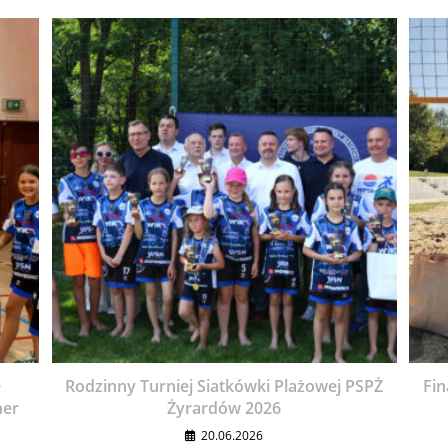
e
Rodzinny Turniej Siatkówki Plażowej PSPŻ
Fin
her
Żyrardów 2026
20.06.2026