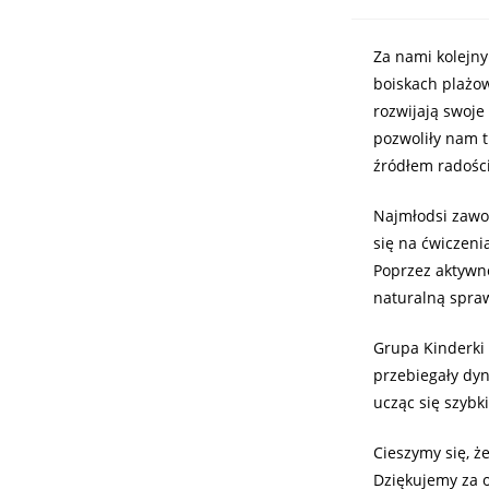
Za nami kolejny
boiskach plażow
rozwijają swoje
pozwoliły nam 
źródłem radości
Najmłodsi zawod
się na ćwiczeni
Poprzez aktywne
naturalną spra
Grupa Kinderki 
przebiegały dyn
ucząc się szybk
Cieszymy się, 
Dziękujemy za o