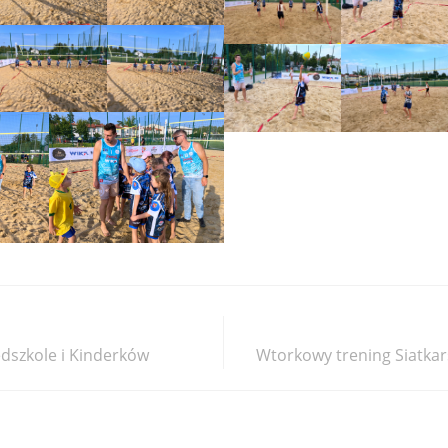
dszkole i Kinderków
Wtorkowy trening Siatkar