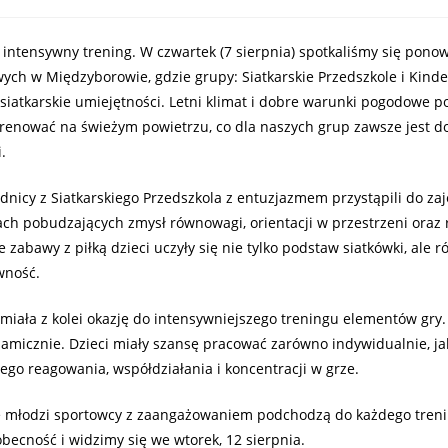
 intensywny trening. W czwartek (7 sierpnia) spotkaliśmy się pono
ych w Międzyborowie, gdzie grupy: Siatkarskie Przedszkole i Kinde
 siatkarskie umiejętności. Letni klimat i dobre warunki pogodowe 
trenować na świeżym powietrzu, co dla naszych grup zawsze jest 
.
nicy z Siatkarskiego Przedszkola z entuzjazmem przystąpili do zaję
ach pobudzających zmysł równowagi, orientacji w przestrzeni oraz 
 zabawy z piłką dzieci uczyły się nie tylko podstaw siatkówki, ale r
wność.
miała z kolei okazję do intensywniejszego treningu elementów gry.
amicznie. Dzieci miały szansę pracować zarówno indywidualnie, jak
iego reagowania, współdziałania i koncentracji w grze.
że młodzi sportowcy z zaangażowaniem podchodzą do każdego tren
becność i widzimy się we wtorek, 12 sierpnia.