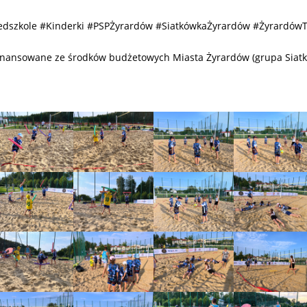
zedszkole #Kinderki #PSPŻyrardów #SiatkówkaŻyrardów #Żyrardów
inansowane ze środków budżetowych Miasta Żyrardów (grupa Siatk