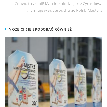
Znowu to zrobił! Marcin Kołodziejski z Żyrardowa
triumfuje w Superpucharze Polski Masters
MOŻE CI SIĘ SPODOBAĆ RÓWNIEŻ