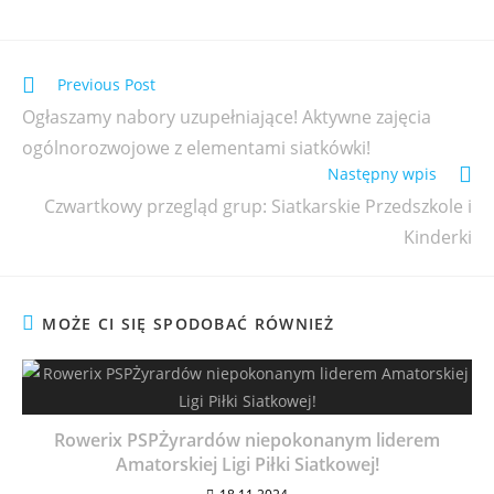
Previous Post
Ogłaszamy nabory uzupełniające! Aktywne zajęcia
ogólnorozwojowe z elementami siatkówki!
Następny wpis
Czwartkowy przegląd grup: Siatkarskie Przedszkole i
Kinderki
MOŻE CI SIĘ SPODOBAĆ RÓWNIEŻ
Rowerix PSPŻyrardów niepokonanym liderem
Amatorskiej Ligi Piłki Siatkowej!