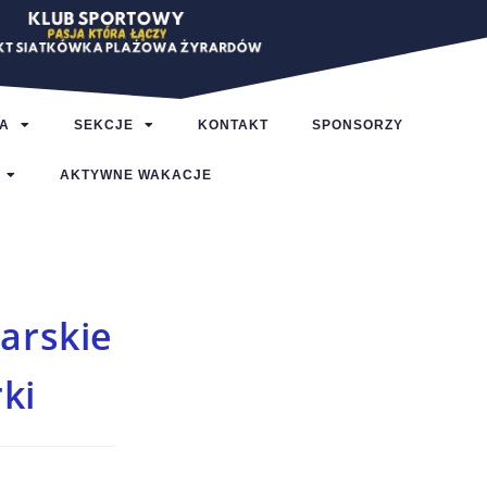
A
SEKCJE
KONTAKT
SPONSORZY
AKTYWNE WAKACJE
arskie
rki