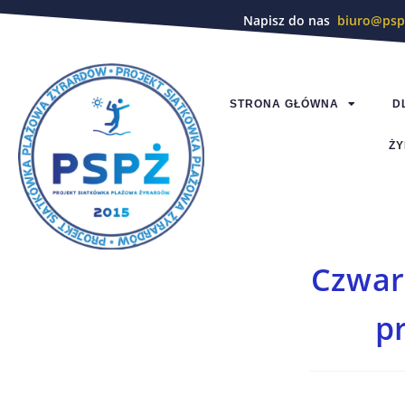
Napisz do nas
biuro@psp
STRONA GŁÓWNA
D
ŻY
Czwar
pr