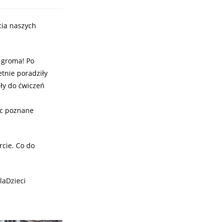
cia naszych
 groma! Po
tnie poradziły
ły do ćwiczeń
ąc poznane
cie. Co do
laDzieci