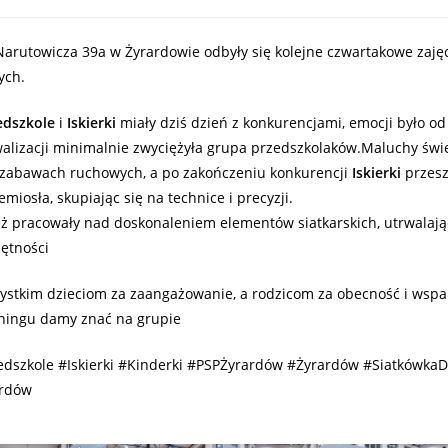
 Narutowicza 39a w Żyrardowie odbyły się kolejne czwartakowe zaję
ych.
edszkole
i
Iskierki
miały dziś dzień z konkurencjami, emocji było od
lizacji minimalnie zwyciężyła grupa przedszkolaków.Maluchy świe
i zabawach ruchowych, a po zakończeniu konkurencji
Iskierki
przesz
emiosła, skupiając się na technice i precyzji.
ż pracowały nad doskonaleniem elementów siatkarskich, utrwalaj
ętności
ystkim dzieciom za zaangażowanie, a rodzicom za obecność i wspar
ningu damy znać na grupie
edszkole #Iskierki #Kinderki #PSPŻyrardów #Żyrardów #SiatkówkaD
ardów