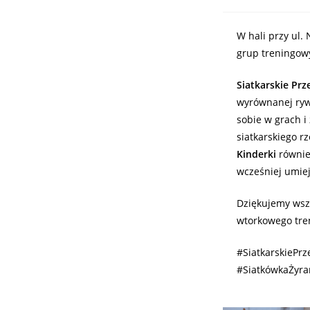
W hali przy ul.
grup treningow
Siatkarskie Prz
wyrównanej rywa
sobie w grach 
siatkarskiego rz
Kinderki
równie
wcześniej umiej
Dziękujemy wsz
wtorkowego tre
#SiatkarskiePrz
#SiatkówkaŻyr