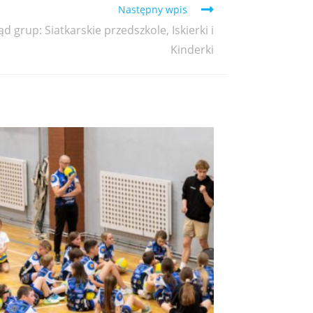
Następny wpis
 grup: Siatkarskie przedszkole, Iskierki i
Kinderki