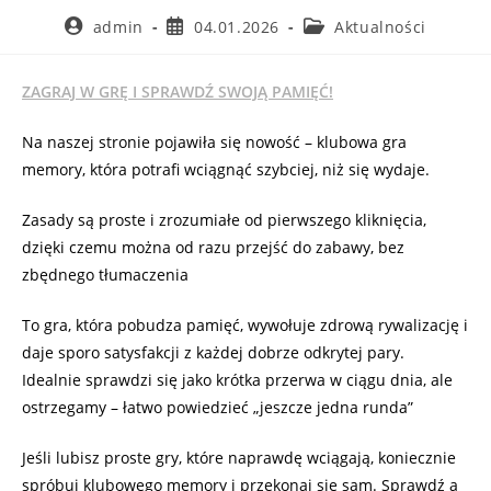
admin
04.01.2026
Aktualności
ZAGRAJ W GRĘ I SPRAWDŹ SWOJĄ PAMIĘĆ!
Na naszej stronie pojawiła się nowość – klubowa gra
memory, która potrafi wciągnąć szybciej, niż się wydaje.
Zasady są proste i zrozumiałe od pierwszego kliknięcia,
dzięki czemu można od razu przejść do zabawy, bez
zbędnego tłumaczenia
To gra, która pobudza pamięć, wywołuje zdrową rywalizację i
daje sporo satysfakcji z każdej dobrze odkrytej pary.
Idealnie sprawdzi się jako krótka przerwa w ciągu dnia, ale
ostrzegamy – łatwo powiedzieć „jeszcze jedna runda”
Jeśli lubisz proste gry, które naprawdę wciągają, koniecznie
spróbuj klubowego memory i przekonaj się sam. Sprawdź a