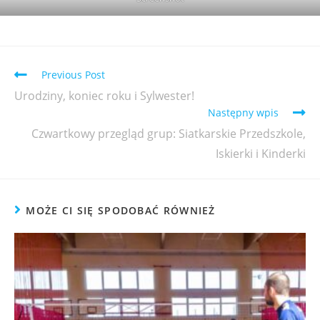
Previous Post
Urodziny, koniec roku i Sylwester!
Następny wpis
Czwartkowy przegląd grup: Siatkarskie Przedszkole,
Iskierki i Kinderki
MOŻE CI SIĘ SPODOBAĆ RÓWNIEŻ