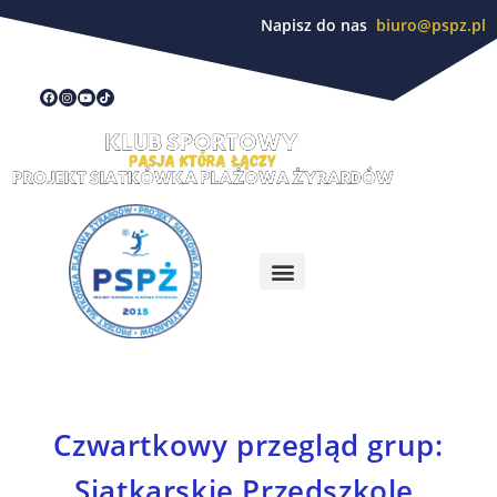
Napisz do nas
biuro@pspz.pl
Czwartkowy przegląd grup:
Siatkarskie Przedszkole,