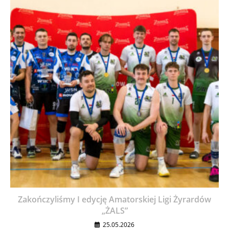
Zakończyliśmy I edycję Amatorskiej Ligi Żyrardów
„ŻALS”
25.05.2026