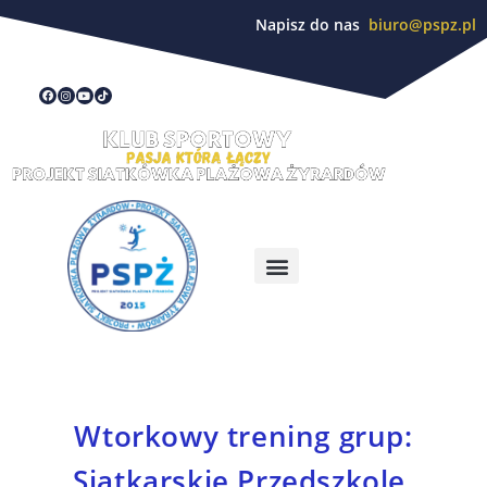
Napisz do nas
biuro@pspz.pl
Wtorkowy trening grup:
Siatkarskie Przedszkole,