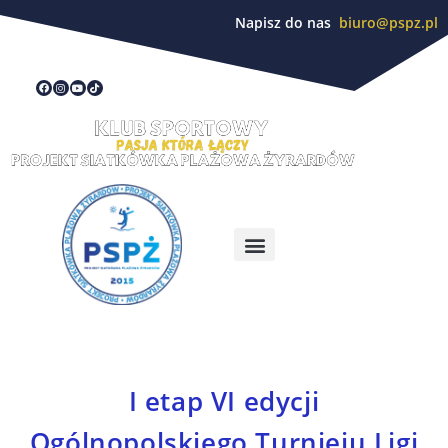
Napisz do nas
biuro@pspz.pl
I etap VI edycji
Ogólnopolskiego Turnieju Ligi