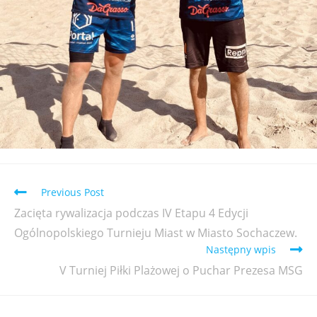
Previous Post
Zacięta rywalizacja podczas IV Etapu 4 Edycji
Ogólnopolskiego Turnieju Miast w Miasto Sochaczew.
Następny wpis
V Turniej Piłki Plażowej o Puchar Prezesa MSG