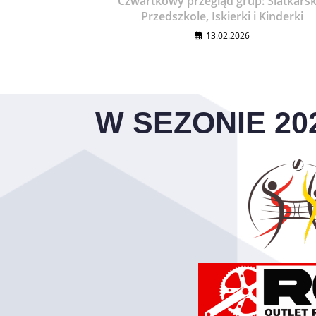
Czwartkowy przegląd grup: Siatkarsk
Przedszkole, Iskierki i Kinderki
13.02.2026
W SEZONIE 20