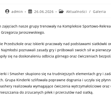
admin
26.06.2026
Aktualności
/
Galeria
h zajęciach nasze grupy trenowały na Kompleksie Sportowo-Rekre
. Grzegorza Jaroszewskiego.
ie Przedszkole oraz Iskierki pracowały nad podstawami siatkówki o
 Najmłodsi poznawali zasady gry i próbowali swoich sił w pierwszy
skupiły się na doskonaleniu odbicia górnego oraz ćwiczeniach bezpo
rki i Smasher skupiono się na trudniejszych elementach gry i za
. Grupa Kinderki szlifowała poprawne dogrania i uczyła się płynn
mashery realizowała wymagające ćwiczenia wytrzymałościowe oraz u
ieszczania do zrzucanych piłek i przerzutów nad siatką.