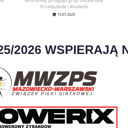
ie
Wtorkowy przegląd grup Siatkarskie
Przedszkole i Kinderki
15.07.2025
25/2026 WSPIERAJĄ N