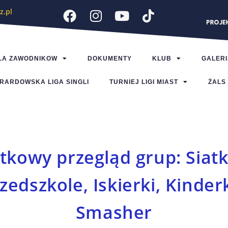
z.pl
LA ZAWODNIKOW
DOKUMENTY
KLUB
GALERI
RARDOWSKA LIGA SINGLI
TURNIEJ LIGI MIAST
ŻALS
tkowy przegląd grup: Siatk
zedszkole, Iskierki, Kinderk
Smasher