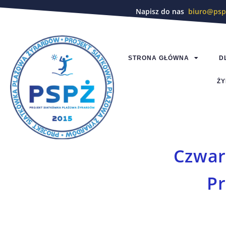
Napisz do nas
biuro@psp
STRONA GŁÓWNA
D
ŻY
Czwar
Pr