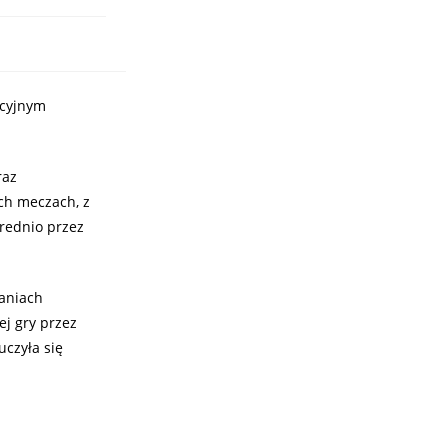
acyjnym
raz
ch meczach, z
średnio przez
daniach
ej gry przez
czyła się