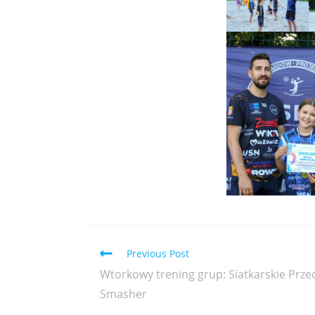
Previous Post
Wtorkowy trening grup: Siatkarskie Przedsz
Smasher