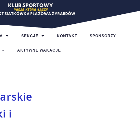
A
SEKCJE
KONTAKT
SPONSORZY
AKTYWNE WAKACJE
arskie
i i