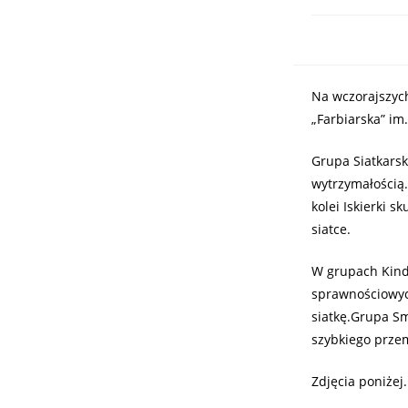
Na wczorajszyc
„Farbiarska” im
Grupa Siatkarsk
wytrzymałością.
kolei Iskierki 
siatce.
W grupach Kinde
sprawnościowych
siatkę.Grupa S
szybkiego przem
Zdjęcia poniżej.