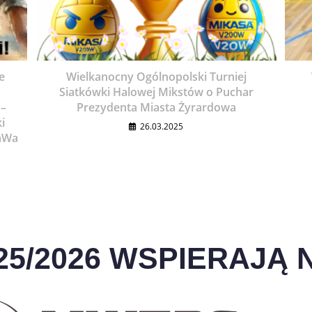
e
Wielkanocny Ogólnopolski Turniej
Siatkówki Halowej Mikstów o Puchar
 –
Prezydenta Miasta Żyrardowa
i
26.03.2025
aWa
25/2026 WSPIERAJĄ N