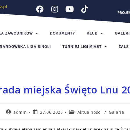
z.pl
LA ZAWODNIKOW
DOKUMENTY
KLUB
GALERI
RARDOWSKA LIGA SINGLI
TURNIEJ LIGI MIAST
ŻALS
rada miejska Święto Lnu 2
admin
27.06.2026
Aktualności
/
Galeria
 klubowa ekipa zamieniła siatkarski parkiet i piasek na ulice Żyra