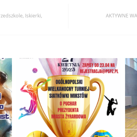
edszkole, Iskierki,
AKTYWNE WAK