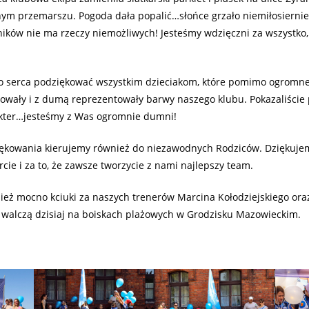
lnym przemarszu. Pogoda dała popalić…słońce grzało niemiłosiernie,
ków nie ma rzeczy niemożliwych! Jesteśmy wdzięczni za wszystko,
o serca podziękować wszystkim dzieciakom, które pomimo ogromn
owały i z dumą reprezentowały barwy naszego klubu. Pokazaliście
kter…jesteśmy z Was ogromnie dumni!
kowania kierujemy również do niezawodnych Rodziców. Dziękuje
cie i za to, że zawsze tworzycie z nami najlepszy team.
eż mocno kciuki za naszych trenerów Marcina Kołodziejskiego ora
y walczą dzisiaj na boiskach plażowych w Grodzisku Mazowieckim.