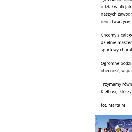
udział w oficja
naszych zawodni
nami tworzycie.
Chcemy z całeg
dzielnie maszer
sportowy chara
Ogromne podzię
obecność, wspar
Trzymamy równi
Kiełbasę, którz
fot. Marta M