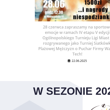
28 czerwca zapraszamy na sportow
emocje w ramach IV etapu V edycji
Ogólnopolskiego Turnieju Ligi Miast
rozgrywanego jako Turniej Siatkówk
Plażowej Mężczyzn o Puchar Firmy W
Tech!
22.06.2025
W SEZONIE 20