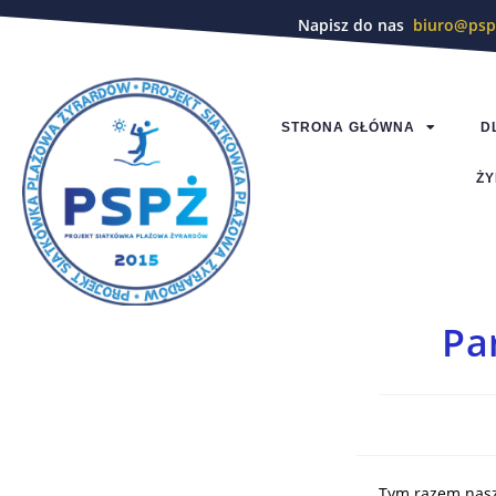
Napisz do nas
biuro@psp
STRONA GŁÓWNA
D
ŻY
Pa
Tym razem nasza