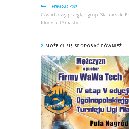
Previous Post
Czwartkowy przegląd grup: Siatkarskie Prz
Kinderki i Smasher
MOŻE CI SIĘ SPODOBAĆ RÓWNIEŻ