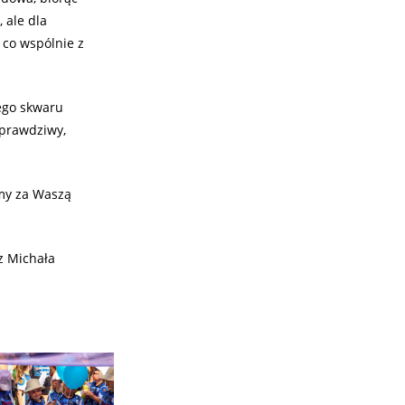
 ale dla
 co wspólnie z
ego skwaru
 prawdziwy,
my za Waszą
z Michała