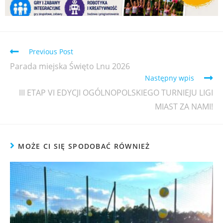
Previous Post
Parada miejska Święto Lnu 2026
Następny wpis
III ETAP VI EDYCJI OGÓLNOPOLSKIEGO TURNIEJU LIGI
MIAST ZA NAMI!
MOŻE CI SIĘ SPODOBAĆ RÓWNIEŻ