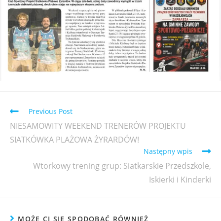
Previous Post
NIESAMOWITY WEEKEND TRENERÓW PROJEKTU
SIATKÓWKA PLAŻOWA ŻYRARDÓW!
Następny wpis
Wtorkowy trening grup: Siatkarskie Przedszkole,
Iskierki i Kinderki
MOŻE CI SIĘ SPODOBAĆ RÓWNIEŻ