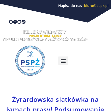
Napisz do nas
biuro@pspz.pl
Żyrardowska siatkówka na
łamach prasy! Podsumowanie