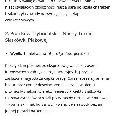
utrudniły walkę o awans do czołowej czwórki. Mimo
niesprzyjających okoliczności nasza para pokazała charakter
i zakończyła zawody na wymagającym etapie
ćwierćfinałowym.
2. Piotrków Trybunalski – Nocny Turniej
Siatkówki Plażowej
Wynik:
1. miejsce na 16 drużyn (bez porażki!)
Kilka godzin później, po ekspresowej walce z czasem i
intensywnych zabiegach regeneracyjnych, przyszła
zasłużona nagroda za ciężką pracę. Coraz lepsze zgranie na
boisku oraz cenne doświadczenie zebrane w Błoniu
przyniosły znakomity efekt. Trenerzy Projektu Siatkówka
Plażowa Żyrardów przeszli przez nocny turniej w Piotrkowie
Trybunalskim jak burza, wygrywając całe zawody bez ani
jednej porażki na koncie.