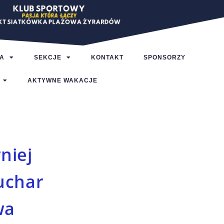
A
SEKCJE
KONTAKT
SPONSORZY
AKTYWNE WAKACJE
niej
uchar
wa