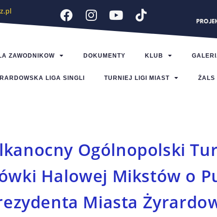
z.pl
LA ZAWODNIKOW
DOKUMENTY
KLUB
GALERI
RARDOWSKA LIGA SINGLI
TURNIEJ LIGI MIAST
ŻALS
lkanocny Ogólnopolski Tur
kówki Halowej Mikstów o P
rezydenta Miasta Żyrardo