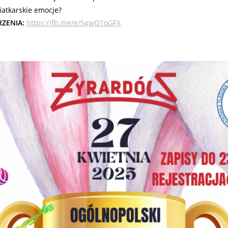
iatkarskie emocje?
ZENIA:
https://fb.me/e/5gwO1oGFX