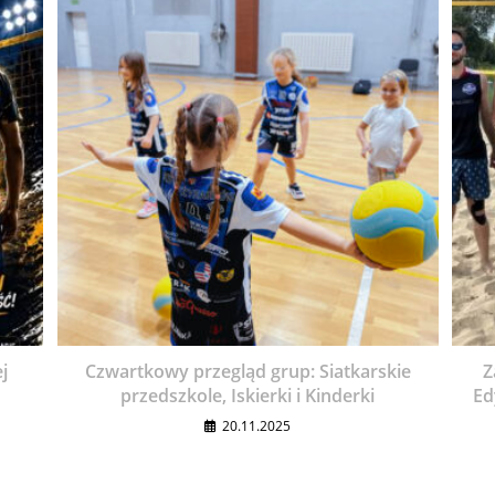
j
Czwartkowy przegląd grup: Siatkarskie
Z
przedszkole, Iskierki i Kinderki
Ed
20.11.2025