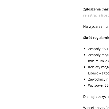
Zgłoszenia (naz
rejestracja@psp
Na wydarzeniu F
Skrót regulami
Zespoły do 
Zespoły mogą
minimum 2 k
Kobiety mogą
Libero – zgo
Zawodnicy n
Wpisowe: 35
Dla najlepszych
Więcej szczegół