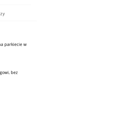
zy
a parkiecie w
igowi, bez