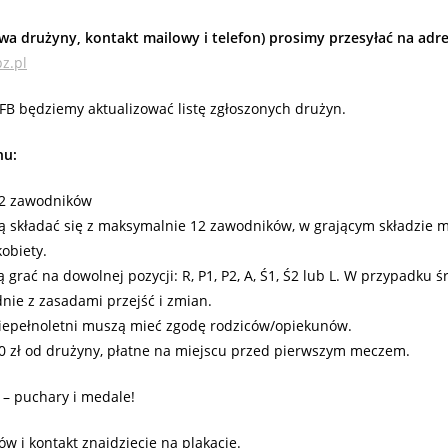
wa drużyny, kontakt mailowy i telefon) prosimy przesyłać na adre
z.pl
B będziemy aktualizować listę zgłoszonych drużyn.
nu:
12 zawodników
 składać się z maksymalnie 12 zawodników, w grającym składzie 
obiety.
 grać na dowolnej pozycji: R, P1, P2, A, Ś1, Ś2 lub L. W przypadku 
dnie z zasadami przejść i zmian.
iepełnoletni muszą mieć zgodę rodziców/opiekunów.
0 zł od drużyny, płatne na miejscu przed pierwszym meczem.
 – puchary i medale!
ów i kontakt znajdziecie na plakacie.