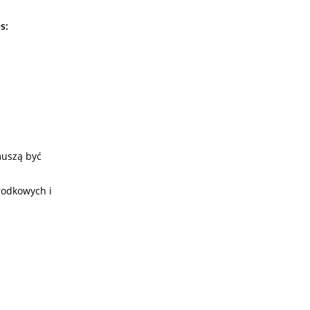
s:
muszą być
środkowych i