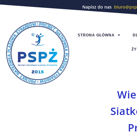
Napisz do nas
biuro@psp
STRONA GŁÓWNA
D
ŻY
Wie
Siat
P