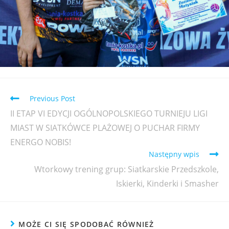
Previous Post
II ETAP VI EDYCJI OGÓLNOPOLSKIEGO TURNIEJU LIGI
MIAST W SIATKÓWCE PLAŻOWEJ O PUCHAR FIRMY
ENERGO NOBIS!
Następny wpis
Wtorkowy trening grup: Siatkarskie Przedszkole,
Iskierki, Kinderki i Smasher
MOŻE CI SIĘ SPODOBAĆ RÓWNIEŻ