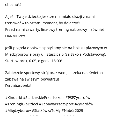
obecność.
A jeśli Twoje dziecko jeszcze nie miało okazji z nami
trenować – to ostatni moment, by dołączyć!
Przed nami czwarty, finałowy trening naborowy – również
DARMOWY!
Jeśli pogoda dopisze, spotykamy się na boisku plażowym w
Międzyborowie przy ul. Staszica 5 (za Szkołą Podstawową).
Start: wtorek, 6.05, o godz. 18:00!
Zabierzcie sportowy strój oraz wodę – czeka nas świetna
zabawa na świeżym powietrzu!
Do zobaczenia!
#Kinderki #SiatkarskiePrzedszkole #PSPŻyrardów
#TreningiDlaDzieci #ZabawaPrzezSport #Żyrardów
#Międzyborów #SiatkówkaToMy #Nabór2025