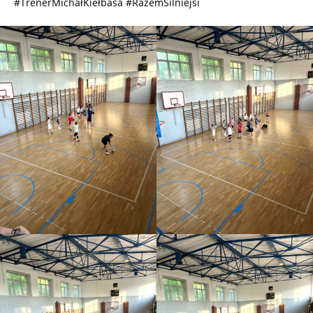
#TrenerMichałKiełbasa #RazemSilniejsi