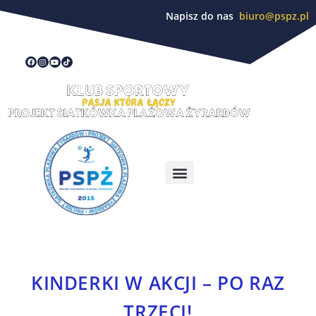
Napisz do nas
biuro@pspz.pl
KINDERKI W AKCJI – PO RAZ
TRZECI!