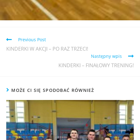
Previous Post
KINDERKI W AKCJI – PO RAZ TRZECI!
Następny wpis
KINDERKI – FINAŁOWY TRENING!
MOŻE CI SIĘ SPODOBAĆ RÓWNIEŻ