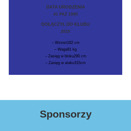
DATA URODZENIA
01 PAŹ 1990
DOŁĄCZYŁ DO KLUBU
2015
– Wzrost182 cm
– Waga81 kg
– Zasięg w bloku290 cm
– Zasięg w ataku315cm
Sponsorzy