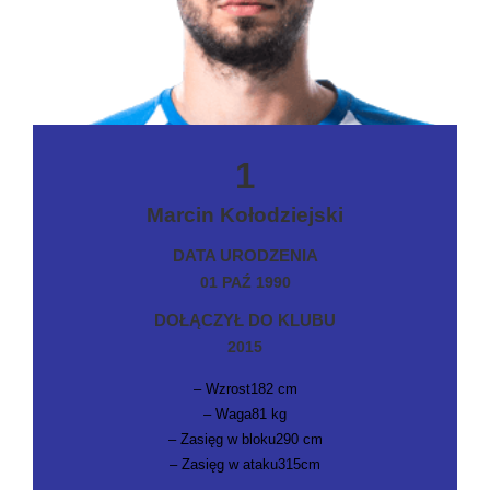
1
Marcin Kołodziejski
DATA URODZENIA
01 PAŹ 1990
DOŁĄCZYŁ DO KLUBU
2015
– Wzrost182 cm
– Waga81 kg
– Zasięg w bloku290 cm
– Zasięg w ataku315cm