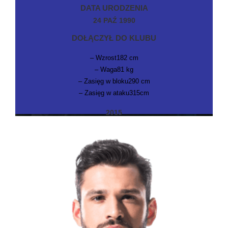
DATA URODZENIA
24 PAŹ 1990
DOŁĄCZYŁ DO KLUBU
– Wzrost182 cm
– Waga81 kg
– Zasięg w bloku290 cm
– Zasięg w ataku315cm
2015