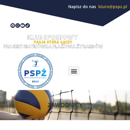
Napisz do nas
biuro@pspz.pl
ZAWODNICY