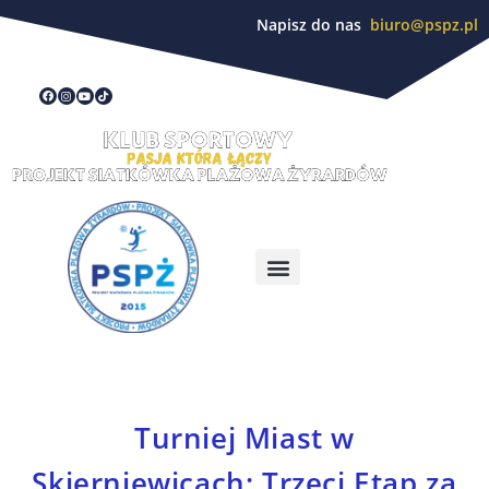
Napisz do nas
biuro@pspz.pl
Turniej Miast w
Skierniewicach: Trzeci Etap za