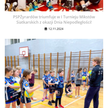
PSPŻyrardów triumfuje w I Turnieju Mikstów
Siatkarskich z okazji Dnia Niepodległości!
12.11.2024