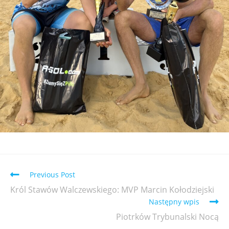
Previous Post
Król Stawów Walczewskiego: MVP Marcin Kołodziejski
Następny wpis
Piotrków Trybunalski Nocą