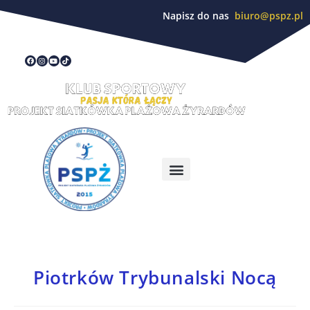
Napisz do nas
biuro@pspz.pl
Piotrków Trybunalski Nocą