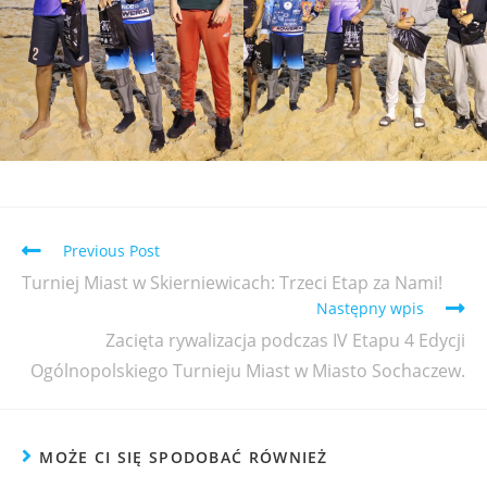
Previous Post
Turniej Miast w Skierniewicach: Trzeci Etap za Nami!
Następny wpis
Zacięta rywalizacja podczas IV Etapu 4 Edycji
Ogólnopolskiego Turnieju Miast w Miasto Sochaczew.
MOŻE CI SIĘ SPODOBAĆ RÓWNIEŻ