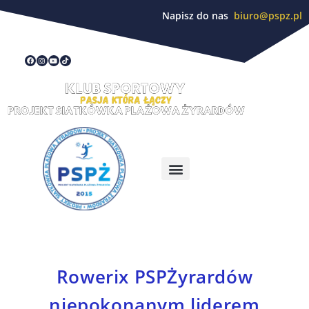
Napisz do nas
biuro@pspz.pl
Rowerix PSPŻyrardów
niepokonanym liderem