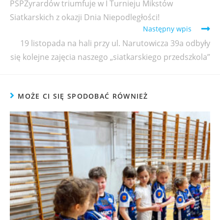
PSPŻyrardów triumfuje w I Turnieju Mikstów
Siatkarskich z okazji Dnia Niepodległości!
Następny wpis
19 listopada na hali przy ul. Narutowicza 39a odbyły
się kolejne zajęcia naszego „siatkarskiego przedszkola”
MOŻE CI SIĘ SPODOBAĆ RÓWNIEŻ