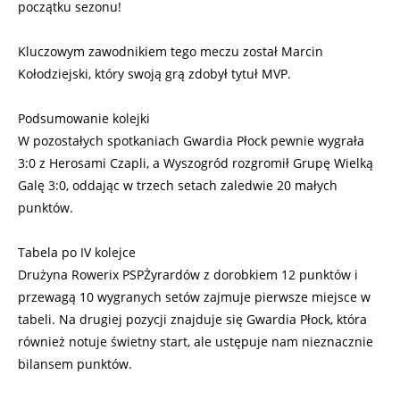
początku sezonu!
Kluczowym zawodnikiem tego meczu został Marcin
Kołodziejski, który swoją grą zdobył tytuł MVP.
Podsumowanie kolejki
W pozostałych spotkaniach Gwardia Płock pewnie wygrała
3:0 z Herosami Czapli, a Wyszogród rozgromił Grupę Wielką
Galę 3:0, oddając w trzech setach zaledwie 20 małych
punktów.
Tabela po IV kolejce
Drużyna Rowerix PSPŻyrardów z dorobkiem 12 punktów i
przewagą 10 wygranych setów zajmuje pierwsze miejsce w
tabeli. Na drugiej pozycji znajduje się Gwardia Płock, która
również notuje świetny start, ale ustępuje nam nieznacznie
bilansem punktów.