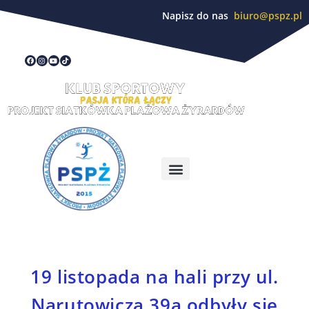
Napisz do nas
biuro@pspz.pl
19 listopada na hali przy ul.
Narutowicza 39a odbyły się