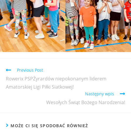
Previous Post
Rowerix PSPŻyrardów niepokonanym liderem
Amatorskiej Ligi Piłki Siatkowej!
Następny wpis
Wesołych Świąt Bożego Narodzenia!
MOŻE CI SIĘ SPODOBAĆ RÓWNIEŻ